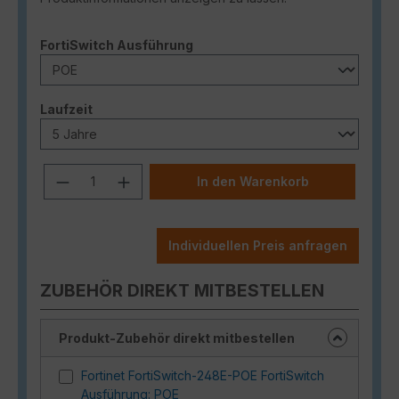
auswählen
FortiSwitch Ausführung
auswählen
Laufzeit
Produkt Anzahl: Gib den gewünschten
In den Warenkorb
Individuellen Preis anfragen
ZUBEHÖR DIREKT MITBESTELLEN
Produkt-Zubehör direkt mitbestellen
Fortinet FortiSwitch-248E-POE FortiSwitch
Ausführung: POE