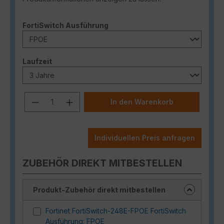
auswählen
FortiSwitch Ausführung
auswählen
Laufzeit
Produkt Anzahl: Gib den gewünschten
In den Warenkorb
Individuellen Preis anfragen
ZUBEHÖR DIREKT MITBESTELLEN
Produkt-Zubehör direkt mitbestellen
Fortinet FortiSwitch-248E-FPOE FortiSwitch
Ausführung: FPOE