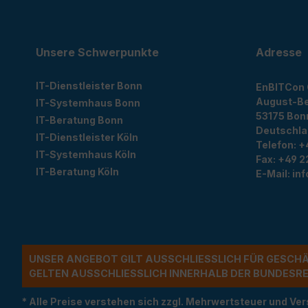
Unsere Schwerpunkte
Adresse
IT-Dienstleister Bonn
EnBITCon
August-Be
IT-Systemhaus Bonn
53175
Bon
IT-Beratung Bonn
Deutschl
IT-Dienstleister Köln
Telefon:
+
IT-Systemhaus Köln
Fax:
+49 2
IT-Beratung Köln
E-Mail:
in
UNSER ANGEBOT GILT AUSSCHLIESSLICH FÜR GESCH
ELTEN AUSSCHLIESSLICH INNERHALB DER BUNDESREP
* Alle Preise verstehen sich zzgl. Mehrwertsteuer und 