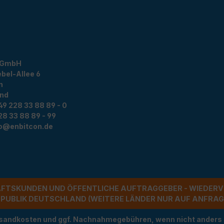
 GmbH
bel-Allee 6
n
and
49 228 33 88 89 - 0
28 33 88 89 - 99
fo@enbitcon.de
ÄFTSKUNDEN UND ÖFFENTLICHE AUFTRAGGEBER - WIEDERV
UBLIK DEUTSCHLAND (WEITERE LÄNDER NUR AUF ANFRAGE)
Versandkosten und ggf. Nachnahmegebühren, wenn nicht anders