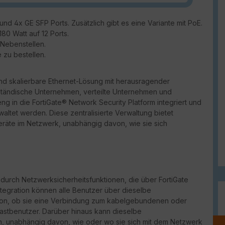
und 4x GE SFP Ports. Zusätzlich gibt es eine Variante mit PoE.
80 Watt auf 12 Ports.
d Nebenstellen.
e zu bestellen.
nd skalierbare Ethernet-Lösung mit herausragender
elständische Unternehmen, verteilte Unternehmen und
ng in die FortiGate® Network Security Platform integriert und
waltet werden. Diese zentralisierte Verwaltung bietet
Geräte im Netzwerk, unabhängig davon, wie sie sich
durch Netzwerksicherheitsfunktionen, die über FortiGate
ntegration können alle Benutzer über dieselbe
von, ob sie eine Verbindung zum kabelgebundenen oder
Gastbenutzer. Darüber hinaus kann dieselbe
lten, unabhängig davon, wie oder wo sie sich mit dem Netzwerk