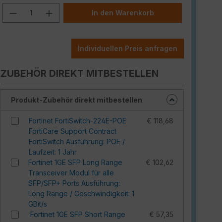
Produkt Anzahl: Gib den gewünschten W
In den Warenkorb
Individuellen Preis anfragen
ZUBEHÖR DIREKT MITBESTELLEN
Produkt-Zubehör direkt mitbestellen
Fortinet FortiSwitch-224E-POE
€ 118,68
FortiCare Support Contract
FortiSwitch Ausführung: POE /
Laufzeit: 1 Jahr
Fortinet 1GE SFP Long Range
€ 102,62
Transceiver Modul für alle
SFP/SFP+ Ports Ausführung:
Long Range / Geschwindigkeit: 1
GBit/s
Fortinet 1GE SFP Short Range
€ 57,35