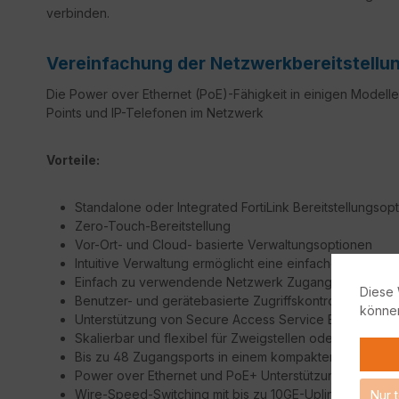
verbinden.
Vereinfachung der Netzwerkbereitstellu
Die Power over Ethernet (PoE)-Fähigkeit in einigen Modellen
Points und IP-Telefonen im Netzwerk
Vorteile:
Standalone oder Integrated FortiLink Bereitstellungsop
Zero-Touch-Bereitstellung
Vor-Ort- und Cloud- basierte Verwaltungsoptionen
Intuitive Verwaltung ermöglicht eine einfache Einricht
Einfach zu verwendende Netzwerk Zugangskontrolle 
Diese 
Benutzer- und gerätebasierte Zugriffskontrolle und Dur
könne
Unterstützung von Secure Access Service Edge (SASE
Skalierbar und flexibel für Zweigstellen oder kleine 
Bis zu 48 Zugangsports in einem kompakten 1 RU-Form
Power over Ethernet und PoE+ Unterstützung
Wire-Speed-Switching mit bis zu 10GE-Uplinks
Nur 