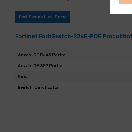
FortiSwitch Live-Demo
Fortinet FortiSwitch-224E-POE Produktin
Anzahl GE RJ45 Ports:
Anzahl GE SFP Ports:
PoE:
Switch-Durchsatz: