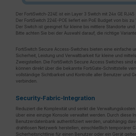
Der FortiSwitch-224E ist ein Layer 3 Switch mit 24x GE RJ45 
Der FortiSwitch 224E-POE liefert ein PoE Budget von bis zu 1
Der Switch ist geeignet für kleine bis mittlere Standorte un
Bitte achten Sie bei der Auswahl darauf, die richtige Variant
FortiSwitch Secure Access-Switches bieten eine einfache u
Sicherheit, Leistung und Verwaltbarkeit für kleine und mitt
Zweigstellen. Die FortiSwitch Secure Access Switches sind e
können direkt über die bekannte FortiGate-Schnittstelle ver
vollständige Sichtbarkeit und Kontrolle aller Benutzer und 
verbinden.
Security-Fabric-Integration
Reduziert die Komplexität und senkt die Verwaltungskosten 
über eine einzige Konsole verwaltet werden. Durch diese I
Benutzerdatenbank authentifiziert werden, unabhängig da
drahtlosen Netzwerk herstellen, einschließlich temporärer 
Sicherheitsrichtlinie für einen Benutzer oder ein Gerät ge