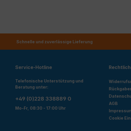
Schnelle und zuverlässige Lieferung
Service-Hotline
Rechtlich
Telefonische Unterstützung und
Widerrufs
Beratung unter:
Rückgabe
Datensch
+49 (0)228 338889 0
AGB
Mo-Fr, 08:30 - 17:00 Uhr
Impressu
Cookie Ein