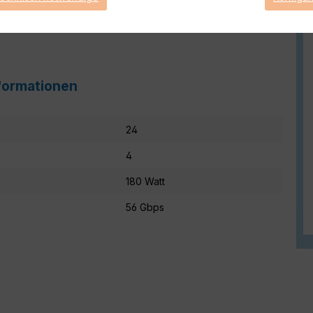
formationen
24
4
180 Watt
56 Gbps