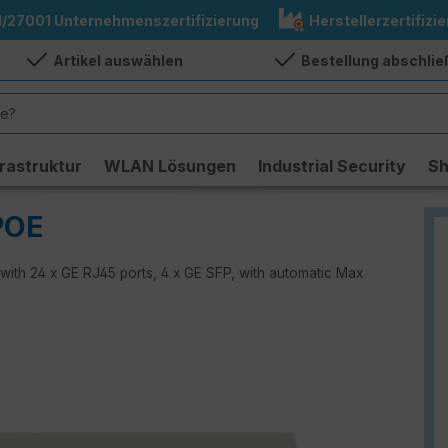
1/27001 Unternehmenszertifizierung
Herstellerzertifizie
Artikel auswählen
Bestellung abschli
frastruktur
WLAN Lösungen
Industrial Security
S
POE
 with 24 x GE RJ45 ports, 4 x GE SFP, with automatic Max