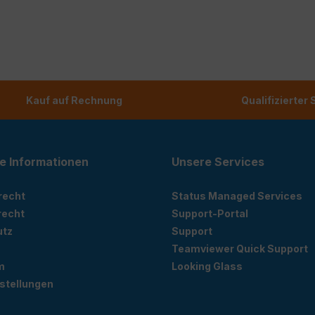
Kauf auf Rechnung
Qualifizierter
e Informationen
Unsere Services
recht
Status Managed Services
recht
Support-Portal
utz
Support
Teamviewer Quick Support
m
Looking Glass
stellungen