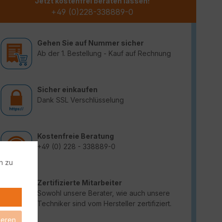
Jetzt kostenfrei beraten lassen!
+49 (0)228-338889-0
Gehen Sie auf Nummer sicher
Ab der 1. Bestellung - Kauf auf Rechnung
Sicher einkaufen
Dank SSL Verschlüsselung
Kostenfreie Beratung
+49 (0) 228 - 338889-0
n zu
Zertifizierte Mitarbeiter
Sowohl unsere Berater, wie auch unsere
Techniker sind vom Hersteller zertifiziert.
ieren