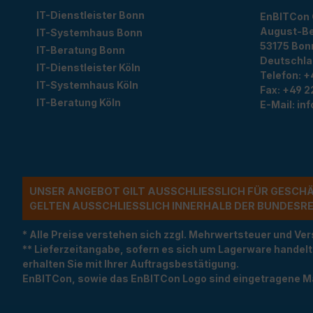
IT-Dienstleister Bonn
EnBITCon
August-Be
IT-Systemhaus Bonn
53175
Bon
IT-Beratung Bonn
Deutschl
IT-Dienstleister Köln
Telefon:
+
IT-Systemhaus Köln
Fax:
+49 2
IT-Beratung Köln
E-Mail:
in
UNSER ANGEBOT GILT AUSSCHLIESSLICH FÜR GESCH
ELTEN AUSSCHLIESSLICH INNERHALB DER BUNDESREP
* Alle Preise verstehen sich zzgl. Mehrwertsteuer und 
** Lieferzeitangabe, sofern es sich um Lagerware handel
erhalten Sie mit Ihrer Auftragsbestätigung.
EnBITCon, sowie das EnBITCon Logo sind eingetragene M