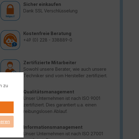
Sicher einkaufen
Dank SSL Verschlüsselung
Kostenfreie Beratung
+49 (0) 228 - 338889-0
Zertifizierte Mitarbeiter
Sowohl unsere Berater, wie auch unsere
Techniker sind vom Hersteller zertifiziert.
n zu
Qualitätsmanagement
Unser Unternehmen ist nach ISO 9001
zertifiziert. Dies garantiert u.a. einen
reibungslosen Ablauf.
ieren
Informationsmanagement
Unser Unternehmen ist nach ISO 27001