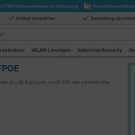
1/27001 Unternehmenszertifizierung
Herstellerzertifizie
Artikel auswählen
Bestellung abschli
frastruktur
WLAN Lösungen
Industrial Security
S
-FPOE
 with 24 x GE RJ45 ports, 4 x GE SFP, with automatic Max