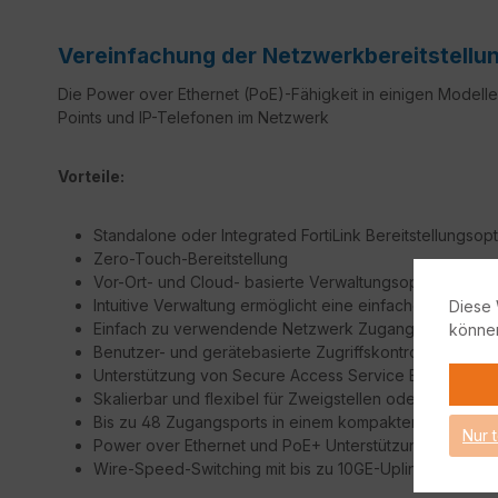
Vereinfachung der Netzwerkbereitstellu
Die Power over Ethernet (PoE)-Fähigkeit in einigen Modellen
Points und IP-Telefonen im Netzwerk
Vorteile:
Standalone oder Integrated FortiLink Bereitstellungsop
Zero-Touch-Bereitstellung
Vor-Ort- und Cloud- basierte Verwaltungsoptionen
Intuitive Verwaltung ermöglicht eine einfache Einricht
Diese 
Einfach zu verwendende Netzwerk Zugangskontrolle 
könne
Benutzer- und gerätebasierte Zugriffskontrolle und Dur
Unterstützung von Secure Access Service Edge (SASE
Skalierbar und flexibel für Zweigstellen oder kleine 
Bis zu 48 Zugangsports in einem kompakten 1 RU-Form
Nur 
Power over Ethernet und PoE+ Unterstützung
Wire-Speed-Switching mit bis zu 10GE-Uplinks