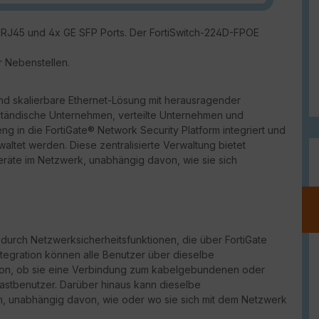
E RJ45 und 4x GE SFP Ports. Der FortiSwitch-224D-FPOE
r Nebenstellen.
nd skalierbare Ethernet-Lösung mit herausragender
elständische Unternehmen, verteilte Unternehmen und
ng in die FortiGate® Network Security Platform integriert und
waltet werden. Diese zentralisierte Verwaltung bietet
Geräte im Netzwerk, unabhängig davon, wie sie sich
durch Netzwerksicherheitsfunktionen, die über FortiGate
ntegration können alle Benutzer über dieselbe
von, ob sie eine Verbindung zum kabelgebundenen oder
Gastbenutzer. Darüber hinaus kann dieselbe
lten, unabhängig davon, wie oder wo sie sich mit dem Netzwerk