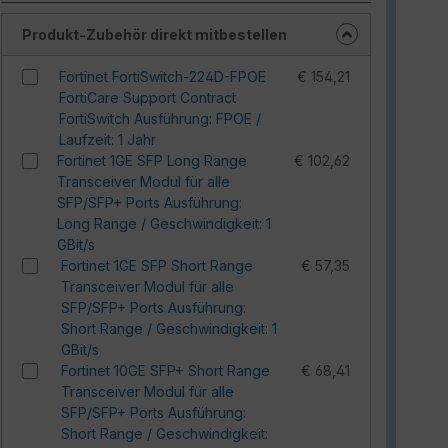
Produkt-Zubehör direkt mitbestellen
Fortinet FortiSwitch-224D-FPOE
€ 154,21
FortiCare Support Contract
FortiSwitch Ausführung: FPOE /
Laufzeit: 1 Jahr
Fortinet 1GE SFP Long Range
€ 102,62
Transceiver Modul für alle
SFP/SFP+ Ports Ausführung:
Long Range / Geschwindigkeit: 1
GBit/s
Fortinet 1GE SFP Short Range
€ 57,35
Transceiver Modul für alle
SFP/SFP+ Ports Ausführung:
Short Range / Geschwindigkeit: 1
GBit/s
Fortinet 10GE SFP+ Short Range
€ 68,41
Transceiver Modul für alle
SFP/SFP+ Ports Ausführung:
Short Range / Geschwindigkeit: