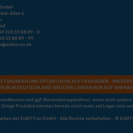
 GmbH
bel-Allee 6
n
and
49 228 33 88 89 - 0
28 33 88 89 - 99
fo@enbitcon.de
ÄFTSKUNDEN UND ÖFFENTLICHE AUFTRAGGEBER - WIEDERV
UBLIK DEUTSCHLAND (WEITERE LÄNDER NUR AUF ANFRAGE)
Versandkosten und ggf. Nachnahmegebühren, wenn nicht anders
t. Einige Produkte könnten bereits nicht mehr auf Lager sein 
arken der EnBITCon GmbH - Alle Rechte vorbehalten - © EnBI