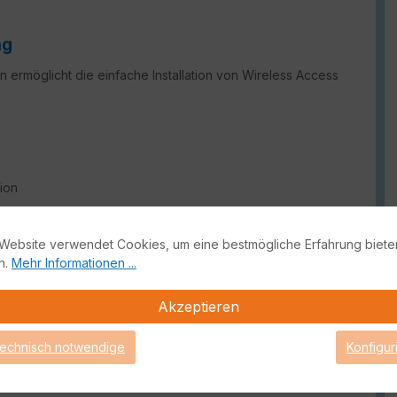
ng
 ermöglicht die einfache Installation von Wireless Access
tion
ung für Netzwerkzugang und Sicherheit
Website verwendet Cookies, um eine bestmögliche Erfahrung biete
(NAC) ohne Kosten
n.
Mehr Informationen ...
chsetzung von Richtlinien
)
Akzeptieren
Unternehmen
faktor
technisch notwendige
Konfigur