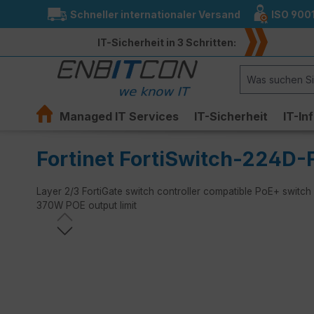
Schneller internationaler Versand
ISO 900
springen
Zur Hauptnavigation springen
IT-Sicherheit in 3 Schritten:
Managed IT Services
IT-Sicherheit
IT-In
Fortinet FortiSwitch-224D
Layer 2/3 FortiGate switch controller compatible PoE+ switch
370W POE output limit
Bildergalerie überspringen