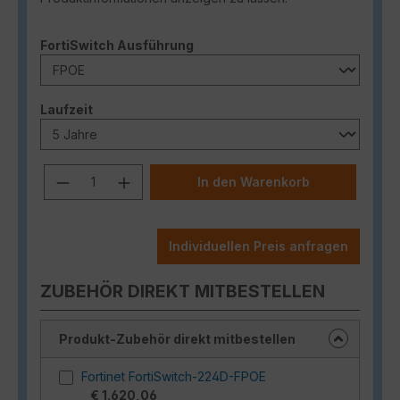
auswählen
FortiSwitch Ausführung
auswählen
Laufzeit
Produkt Anzahl: Gib den gewünschten
In den Warenkorb
Individuellen Preis anfragen
ZUBEHÖR DIREKT MITBESTELLEN
Produkt-Zubehör direkt mitbestellen
Fortinet FortiSwitch-224D-FPOE
€ 1.620,06