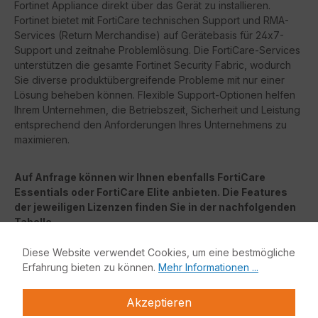
Fortinet Appliance direkt über das Gerät zu installieren.
Fortinet bietet mit FortiCare technischen Support und RMA-
Services (Return Merchandise) auf Gerätebasis für 24x7-
Support und zeitnahe Problemlösung. Die FortiCare-Services
unterstützen die gesamte Fortinet Security Fabric, wodurch
Sie diverse produktübergreifende Probleme mit nur einer
Lösung beheben können. Flexible Support-Optionen helfen
Ihrem Unternehmen, die Betriebszeit, Sicherheit und Leistung
entsprechend den Anforderungen Ihres Unternehmens zu
maximieren.
Auf Anfrage können wir Ihnen ebenfalls FortiCare
Essentials oder FortiCare Elite anbieten. Die Features
der jeweiligen Lizenzen finden Sie in der nachfolgenden
Tabelle.
Diese Website verwendet Cookies, um eine bestmögliche
FortiCare Elite
Erfahrung bieten zu können.
Mehr Informationen ...
FortiCare
Elite Services bietet erweiterte Service-Level-
Agreements (
SLAs
) und beschleunigte Problemlösung.
Akzeptieren
Dieses erweiterte Support-Angebot bietet Zugang zu einem