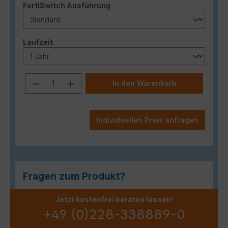
auswählen
FortiSwitch Ausführung
auswählen
Laufzeit
Produkt Anzahl: Gib den gewünschten
In den Warenkorb
Individuellen Preis anfragen
Fragen zum Produkt?
Jetzt kostenfrei beraten lassen!
+49 (0)228-338889-0