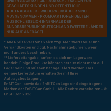
UNSER ANGEBOT GILT AUSSCHLIESSLICH FÜR G
ESCHÄFTSKUNDEN UND ÖFFENTLICHE A
UFTRAGGEBER - WIEDERVERKÄUFER SIND A
USGENOMMEN - PROMOAKTIONEN GELTEN A
USSCHLIESSLICH INNERHALB DER BU
NDESREPUBLIK DEUTSCHLAND (WEITERE LÄNDER NU
R AUF ANFRAGE)
* Alle Preise verstehen sich zzgl. Mehrwertsteuer und
Versandkosten und ggf. Nachnahmegebühren, wenn
nicht anders beschrieben.
** Lieferzeitangabe, sofern es sich um Lagerware
handelt. Einige Produkte könnten bereits nicht mehr auf
Lager sein und müssen nachgeliefert werden. Das
genaue Lieferdatum erhalten Sie mit Ihrer
Auftragsbestätigung.
EnBITCon, sowie das EnBITCon Logo sind eingetragene
Marken der EnBITCon GmbH - Alle Rechte vorbehalten - ©
EnBITCon 2026