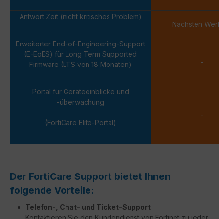
Antwort Zeit (nicht kritisches Problem)
Nächsten Wer
Erweiterter End-of-Engineering-Support
(E-EoES) für Long Term Supported
-
Firmware (LTS von 18 Monaten)
Portal für Geräteeinblicke und
-überwachung
-
(FortiCare Elite-Portal)
Der FortiCare Support bietet Ihnen
folgende Vorteile:
Telefon-, Chat- und Ticket-Support
Kontaktieren Sie den Kundendienst von Fortinet zu jeder