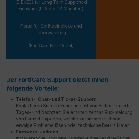
(E-EoES) für Long Term Supported
-
Firmware (LTS von 18 Monaten)
Portal für Geräteeinblicke und
-überwachung
-
(FortiCare Elite-Portal)
Der FortiCare Support bietet Ihnen
folgende Vorteile:
Telefon-, Chat- und Ticket-Support
Kontaktieren Sie den Kundendienst von Fortinet zu jeder
Tages- und Nachtzeit. Sie erhalten zeitnah Rückmeldung
von Fortinet-Experten, welche zusammen mit Ihnen
etwaige Probleme lösen oder technische Details klären.
Firmware-Updates
Installieren Sie Firmware-Updates entweder direkt über