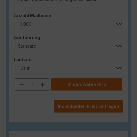
auswählen
Anzahl Mailboxen
auswählen
Ausführung
auswählen
Laufzeit
Produkt Anzahl: Gib den gewünschten
In den Warenkorb
Individuellen Preis anfragen