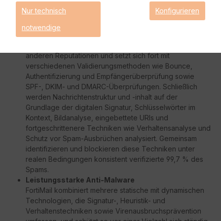
Mehrschichtiger Anti-Spam
Nur technisch
Konfigurieren
Mehr als ein Dutzend Absender-, Protokoll- und
Inhaltsinspektionstechniken schützen Netzwerke und
notwendige
Benutzer vor unerwünschten Massen-E-Mails. Das
beginnt bei der Bewertung von IP-, Domain- und
anderen Reputationen und setzt sich fort mit
verschiedenen Validierungsmethoden wie Bounce,
Authentifizierung und Empfängerüberprüfung sowie
SPF-, DKIM- und DMARC-Überprüfungen. Schließlich
werden Nachrichtenstruktur und -inhalt auf der
Grundlage der digitalen Signatur, Schlüsselwörter im
Kontext, Bildanalyse, eingebettete URIs und
fortgeschrittenere Techniken wie Verhaltensanalyse und
Schutz vor Spam-Ausbrüchen analysiert. Gemeinsam
identifizieren und blockieren diese Techniken unter
realen Bedingungen konsistent verifizierte 99,7 % des
Spams.
Leistungsstarke Anti-Malware
FortiMail kombiniert mehrere statische mit dynamischen
Technologien, die Signatur-, Heuristik- und
Verhaltenstechniken sowie Virenausbruchsprävention