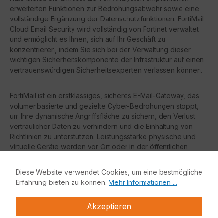
erweiterten Funktionen zur Bedrohungsabwehr sowie eine
vollständige Ergänzung der Datenschutzfunktionen. FortiMail
Cloud Email Security wird vollständig von Fortinet verwaltet
und ermöglicht es Ihnen, sich auf Ihr Geschäft zu
konzentrieren, indem Sie sich bei der Verwaltung dieser
wichtigen Sicherheitskomponente der Infrastruktur auf einen
vertrauenswürdigen Sicherheitsexperten verlassen können.
FortiMail ist ein erstklassiges, sicheres E-Mail-Gateway, das
volumenbasierte und gezielte Cyber-Bedrohungen stoppt,
um Ihre dynamische Angriffsfläche zu sichern, den Verlust
vertraulicher Daten zu verhindern und die Einhaltung von
Richtlinien zu unterstützen. Leistungsstarke physische und
virtuelle Geräte werden vor Ort oder in der öffentlichen
Cloud eingesetzt und bedienen jede Unternehmensgröße -
von kleinen Unternehmen über Service Provider und Carrier
Diese Website verwendet Cookies, um eine bestmögliche
bis hin zu Großunternehmen.
Erfahrung bieten zu können.
Mehr Informationen ...
Features:
Akzeptieren