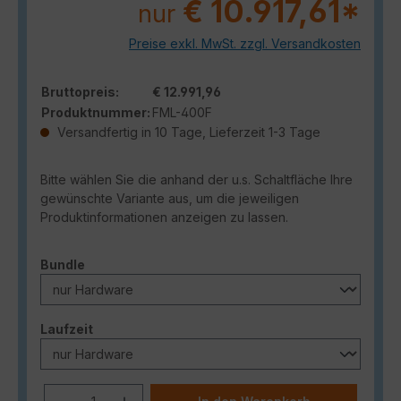
€ 10.917,61*
nur
Preise exkl. MwSt. zzgl. Versandkosten
Bruttopreis:
€ 12.991,96
Produktnummer:
FML-400F
Versandfertig in 10 Tage, Lieferzeit 1-3 Tage
Bitte wählen Sie die anhand der u.s. Schaltfläche Ihre
gewünschte Variante aus, um die jeweiligen
Produktinformationen anzeigen zu lassen.
auswählen
Bundle
auswählen
Laufzeit
Produkt Anzahl: Gib den gewünschten