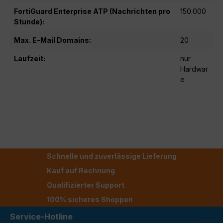
FortiGuard Enterprise ATP (Nachrichten pro
150.000
Stunde):
Max. E-Mail Domains:
20
Laufzeit:
nur
Hardwar
e
Schnelle und zuverlässige Lieferung
Kauf auf Rechnung
Qualifizierter Support
100% sicheres Shoppen
Service-Hotline