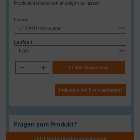
Produktinformationen anzeigen zu lassen.
auswählen
Lizenz
auswählen
Laufzeit
Produkt Anzahl: Gib den gewünschten
In den Warenkorb
Individuellen Preis anfragen
Fragen zum Produkt?
Jetzt kostenfrei beraten lassen!