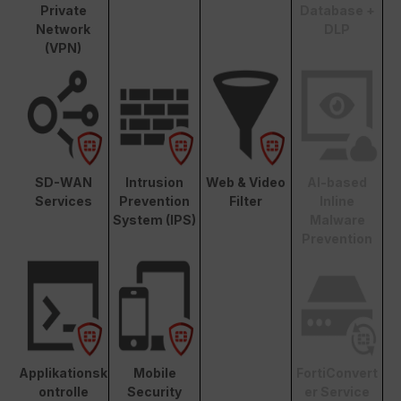
Private
Database +
Network
DLP
(VPN)
SD-WAN
Intrusion
Web & Video
AI-based
Services
Prevention
Filter
Inline
System (IPS)
Malware
Prevention
Applikationsk
Mobile
FortiConvert
ontrolle
Security
er Service