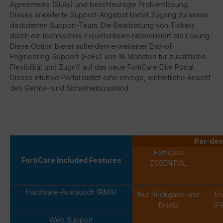
Agreements (
SLAs
) und beschleunigte Problemlösung.
Dieses erweiterte Support-Angebot bietet Zugang zu einem
dedizierten Support-Team. Die Bearbeitung von Tickets
durch ein technisches Expertenteam rationalisiert die Lösung.
Diese Option bietet außerdem erweiterter
End-of-
Engineering-Support
(
EoEs
) von 18 Monaten für zusätzliche
Flexibilität und Zugriff auf das neue
FortiCare
Elite Portal.
Dieses intuitive Portal bietet eine einzige, einheitliche Ansicht
des Geräte- und Sicherheitszustand.
Per-dev
FortiCare
FortiCare Included Features
ESSENTIAL
Hardware-Austausch (RMA)
Nur Rückgabe und
Er
Ersatz
(P
Web Support