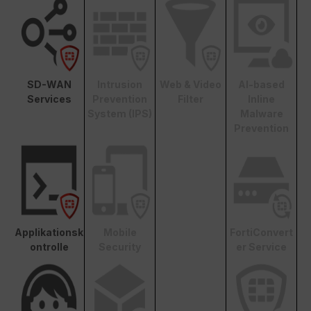
SD-WAN
Intrusion
Web & Video
AI-based
Services
Prevention
Filter
Inline
System (IPS)
Malware
Prevention
Applikationsk
Mobile
FortiConvert
ontrolle
Security
er Service