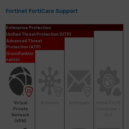
Fortinet FortiCare Support
Enterprise Protection
Unified Threat Protection (UTP)
Advanced Threat
Protection (ATP)
Grundfunktio
nalität
Virtual
Antivirus
Antispam
Inline CASB
Private
Database +
Network
DLP
(VPN)