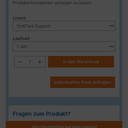
Produktinformationen anzeigen zu lassen.
auswählen
Lizenz
auswählen
Laufzeit
Produkt Anzahl: Gib den gewünschten
In den Warenkorb
Individuellen Preis anfragen
Fragen zum Produkt?
Jetzt kostenfrei beraten lassen!