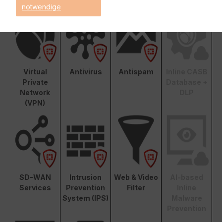
notwendige
Virtual
Antivirus
Antispam
Inline CASB
Private
Database +
Network
DLP
(VPN)
SD-WAN
Intrusion
Web & Video
AI-based
Services
Prevention
Filter
Inline
System (IPS)
Malware
Prevention