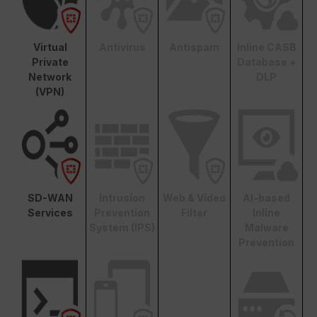
Virtual
Antivirus
Antispam
Inline CASB
Private
Database +
Network
DLP
(VPN)
SD-WAN
Intrusion
Web & Video
AI-based
Services
Prevention
Filter
Inline
System (IPS)
Malware
Prevention