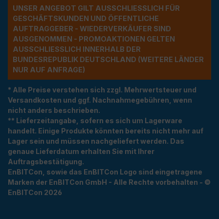
UNSER ANGEBOT GILT AUSSCHLIESSLICH FÜR G
ESCHÄFTSKUNDEN UND ÖFFENTLICHE A
UFTRAGGEBER - WIEDERVERKÄUFER SIND A
USGENOMMEN - PROMOAKTIONEN GELTEN A
USSCHLIESSLICH INNERHALB DER BU
NDESREPUBLIK DEUTSCHLAND (WEITERE LÄNDER NU
R AUF ANFRAGE)
* Alle Preise verstehen sich zzgl. Mehrwertsteuer und
Versandkosten und ggf. Nachnahmegebühren, wenn
nicht anders beschrieben.
** Lieferzeitangabe, sofern es sich um Lagerware
handelt. Einige Produkte könnten bereits nicht mehr auf
Lager sein und müssen nachgeliefert werden. Das
genaue Lieferdatum erhalten Sie mit Ihrer
Auftragsbestätigung.
EnBITCon, sowie das EnBITCon Logo sind eingetragene
Marken der EnBITCon GmbH - Alle Rechte vorbehalten - ©
EnBITCon 2026