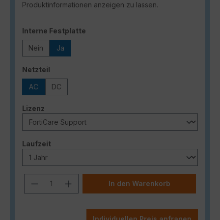
Produktinformationen anzeigen zu lassen.
auswählen
Interne Festplatte
Nein
Ja
auswählen
Netzteil
AC
DC
auswählen
Lizenz
auswählen
Laufzeit
Produkt Anzahl: Gib den gewünschten
In den Warenkorb
Individuellen Preis anfragen