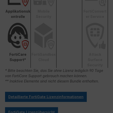
Applikationsk
Mobile
FortiConvert
ontrolle
Security
er Service
FortiCare
FortiSandbox
Attack
Support*
Cloud
Surface
Security
* Bitte beachten Sie, das Sie ohne Lizenz lediglich 90 Tage
von FortiCare Support gebrauch machen können.
** Inaktive Elemente sind nicht diesem Bundle enthalten.
Detaillierte FortiGate Lizenzinformationen
FortiGate Lizenzübersicht