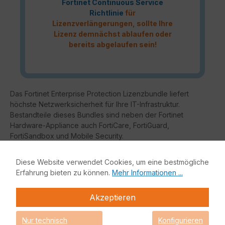
Fortinet Continuous Service
Richtlinie
für
Lizenzverlängerungen, sollte Ihre
Lizenz demnächst ablaufen oder
bereits abgelaufen sein!
Das Fortinet Enterprise Protection Lizenzbundle liefert
höchste Netzwerksicherheit für Ihre IT-Infrastruktur.
Bestandteile dieses Bundles sind neben der Fortinet
Hardware-Appliance auch FortiCare, FortiGuard,
FortiSandbox und Mobile Security.
Fortinet Enterprise Protection
Diese Website verwendet Cookies, um eine bestmögliche
Erfahrung bieten zu können.
Mehr Informationen ...
Enterprise Protection
Unified Threat Protection (UTP)
Akzeptieren
Advanced Threat
Protection (ATP)
Nur technisch
Konfigurieren
Grundfunktio