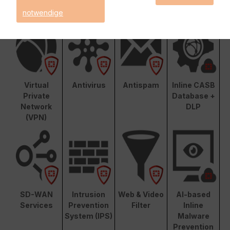
nalität
notwendige
Virtual
Antivirus
Antispam
Inline CASB
Private
Database +
Network
DLP
(VPN)
SD-WAN
Intrusion
Web & Video
AI-based
Services
Prevention
Filter
Inline
System (IPS)
Malware
Prevention