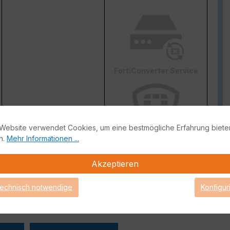
FortiConverter Service
Website verwendet Cookies, um eine bestmögliche Erfahrung biete
n.
Mehr Informationen ...
Attack Surface Security
ge von FortiCare Support gebrauch machen können.
Akzeptieren
technisch notwendige
Konfigur