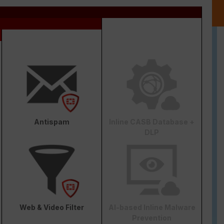
Antispam
Inline CASB Database +
DLP
Web & Video Filter
AI-based Inline Malware
Prevention