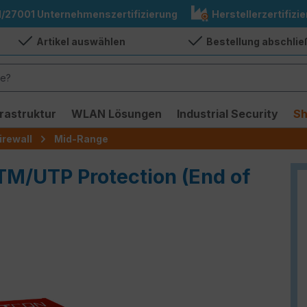
1/27001 Unternehmenszertifizierung
Herstellerzertifizie
Artikel auswählen
Bestellung abschli
frastruktur
WLAN Lösungen
Industrial Security
S
irewall
Mid-Range
TM/UTP Protection (End of