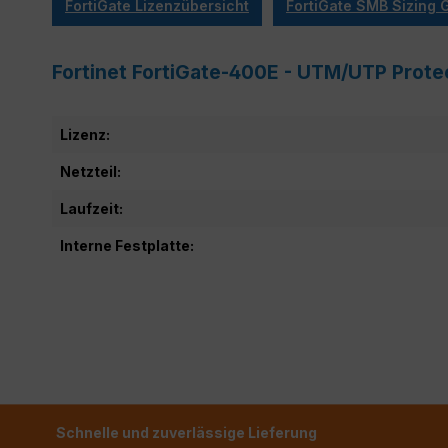
FortiGate Lizenzübersicht
FortiGate SMB Sizing 
Fortinet FortiGate-400E - UTM/UTP Prote
Lizenz:
Netzteil:
Laufzeit:
Interne Festplatte:
Schnelle und zuverlässige Lieferung