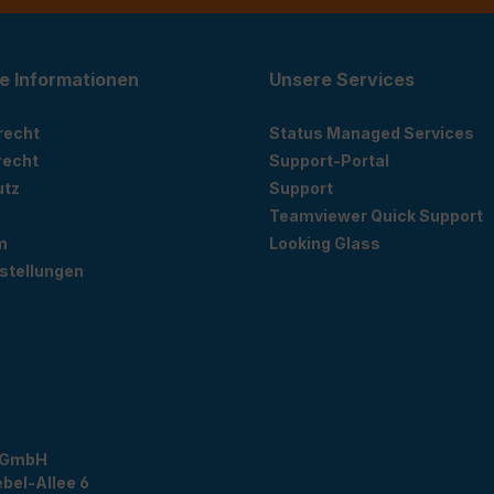
e Informationen
Unsere Services
recht
Status Managed Services
recht
Support-Portal
utz
Support
Teamviewer Quick Support
m
Looking Glass
stellungen
 GmbH
bel-Allee 6