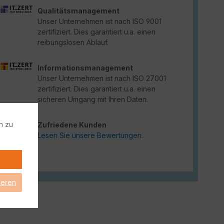
Qualitätsmanagement
Unser Unternehmen ist nach ISO 9001
zertifiziert. Dies garantiert u.a. einen
reibungslosen Ablauf.
Informationsmanagement
Unser Unternehmen ist nach ISO 27001
zertifiziert. Dies garantiert u.a. einen
sicheren Umgang mit Ihren Daten.
n zu
Zufriedene Kunden
Lesen Sie unsere Bewertungen.
ieren