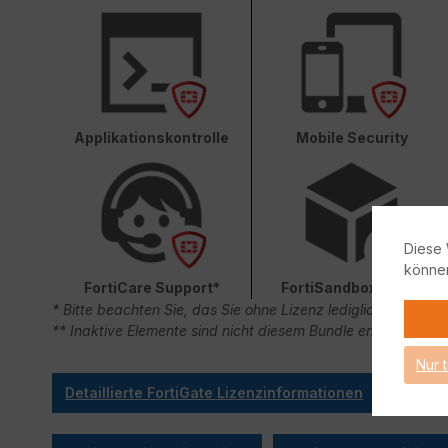
Applikationskontrolle
Mobile Security
Diese 
könne
FortiCare Support*
FortiSandbox Cloud
* Bitte beachten Sie, das Sie ohne Lizenz lediglich 90 Ta
** Inaktive Elemente sind nicht diesem Bundle enthalten.
Nur 
Detaillierte FortiGate Lizenzinformationen