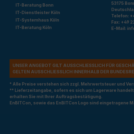
53175
Bon
IT-Beratung Bonn
Deutschl
IT-Dienstleister Köln
Telefon:
+
IT-Systemhaus Köln
Fax:
+49 2
IT-Beratung Köln
E-Mail:
in
UNSER ANGEBOT GILT AUSSCHLIESSLICH FÜR GESCH
ELTEN AUSSCHLIESSLICH INNERHALB DER BUNDESREP
* Alle Preise verstehen sich zzgl. Mehrwertsteuer und 
** Lieferzeitangabe, sofern es sich um Lagerware handel
erhalten Sie mit Ihrer Auftragsbestätigung.
EnBITCon, sowie das EnBITCon Logo sind eingetragene M