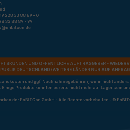
n
and
49 228 33 88 89 - 0
28 33 88 89 - 99
fo@enbitcon.de
ÄFTSKUNDEN UND ÖFFENTLICHE AUFTRAGGEBER - WIEDERV
UBLIK DEUTSCHLAND (WEITERE LÄNDER NUR AUF ANFRAGE)
Versandkosten und ggf. Nachnahmegebühren, wenn nicht anders
t. Einige Produkte könnten bereits nicht mehr auf Lager sein 
arken der EnBITCon GmbH - Alle Rechte vorbehalten - © EnBI