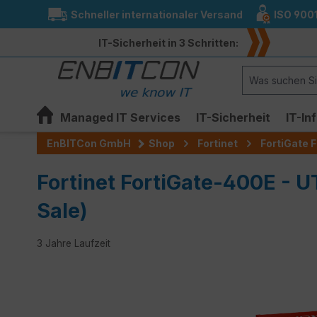
Schneller internationaler Versand
ISO 900
springen
Zur Hauptnavigation springen
IT-Sicherheit in 3 Schritten:
Managed IT Services
IT-Sicherheit
IT-In
EnBITCon GmbH
Shop
Fortinet
FortiGate F
Fortinet FortiGate-400E - U
Sale)
3 Jahre Laufzeit
Bildergalerie überspringen