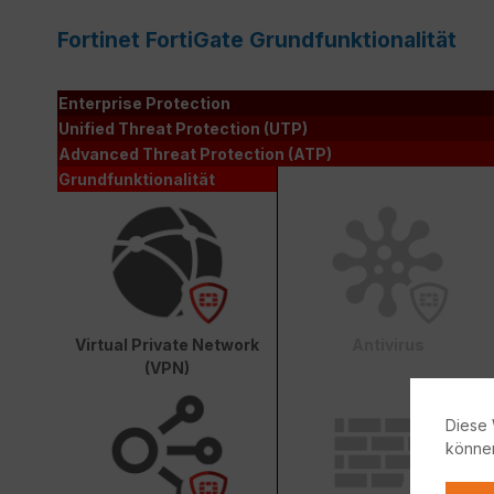
Fortinet FortiGate Grundfunktionalität
Enterprise Protection
Unified Threat Protection (UTP)
Advanced Threat Protection (ATP)
Grundfunktionalität
Virtual Private Network
Antivirus
(VPN)
Diese 
könne