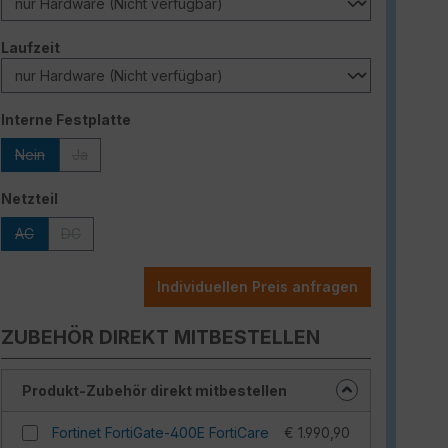
auswählen
Laufzeit
auswählen
Interne Festplatte
Nein
Ja
(Diese Option ist zurzeit nicht verfügbar.)
(Diese Option ist zurzeit nicht verfügbar.)
auswählen
Netzteil
AC
DC
(Diese Option ist zurzeit nicht verfügbar.)
(Diese Option ist zurzeit nicht verfügbar.)
Individuellen Preis anfragen
ZUBEHÖR DIREKT MITBESTELLEN
Produkt-Zubehör direkt mitbestellen
Fortinet FortiGate-400E FortiCare
€ 1.990,90