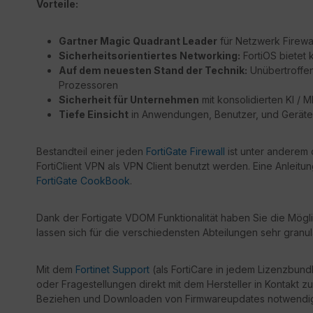
Vorteile:
Gartner Magic Quadrant Leader
für Netzwerk Firewa
Sicherheitsorientiertes Networking:
FortiOS bietet 
Auf dem neuesten Stand der Technik:
Unübertroffene
Prozessoren
Sicherheit für Unternehmen
mit konsolidierten KI / 
Tiefe Einsicht
in Anwendungen, Benutzer, und Geräte j
Bestandteil einer jeden
FortiGate Firewall
ist unter anderem 
FortiClient VPN als VPN Client benutzt werden. Eine Anleitu
FortiGate CookBook
.
Dank der Fortigate VDOM Funktionalität haben Sie die Mögli
lassen sich für die verschiedensten Abteilungen sehr granul
Mit dem
Fortinet Support
(als FortiCare in jedem Lizenzbundl
oder Fragestellungen direkt mit dem Hersteller in Kontakt zu
Beziehen und Downloaden von Firmwareupdates notwendi