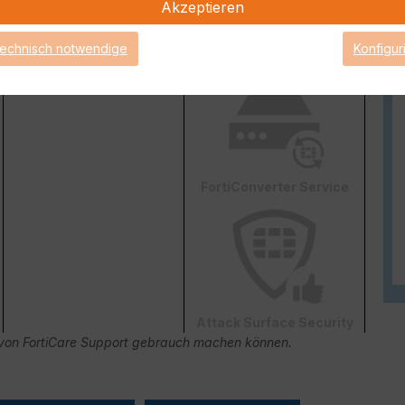
Akzeptieren
Web & Video Filter
AI-based Inline Malware
technisch notwendige
Konfigur
Prevention
FortiConverter Service
Attack Surface Security
ge von FortiCare Support gebrauch machen können.