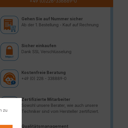
+49 (0)228-338889-0
Gehen Sie auf Nummer sicher
Ab der 1. Bestellung - Kauf auf Rechnung
Sicher einkaufen
Dank SSL Verschlüsselung
Kostenfreie Beratung
+49 (0) 228 - 338889-0
Zertifizierte Mitarbeiter
Sowohl unsere Berater, wie auch unsere
n zu
Techniker sind vom Hersteller zertifiziert.
Qualitätsmanagement