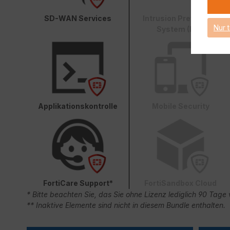
SD-WAN Services
Intrusion Prevention
Nur 
System (IPS)
Applikationskontrolle
Mobile Security
FortiCare Support*
FortiSandbox Cloud
* Bitte beachten Sie, das Sie ohne Lizenz lediglich 90 Ta
** Inaktive Elemente sind nicht in diesem Bundle enthalten.