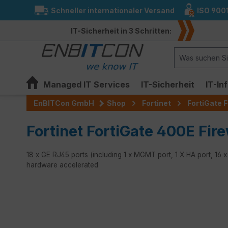
Schneller internationaler Versand
ISO 900
springen
Zur Hauptnavigation springen
IT-Sicherheit in 3 Schritten:
Managed IT Services
IT-Sicherheit
IT-In
EnBITCon GmbH
Shop
Fortinet
FortiGate F
Fortinet FortiGate 400E Fire
18 x GE RJ45 ports (including 1 x MGMT port, 1 X HA port, 16 
hardware accelerated
Bildergalerie überspringen