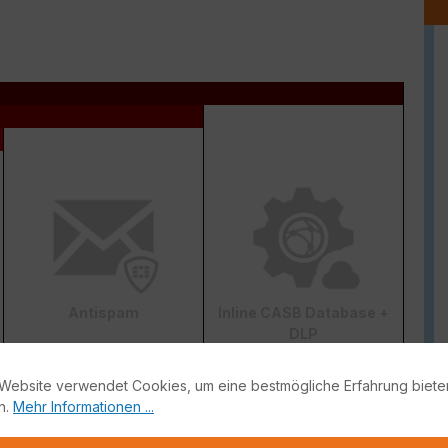
Antispam
Inline CASB Database +
DLP
Website verwendet Cookies, um eine bestmögliche Erfahrung biete
n.
Mehr Informationen ...