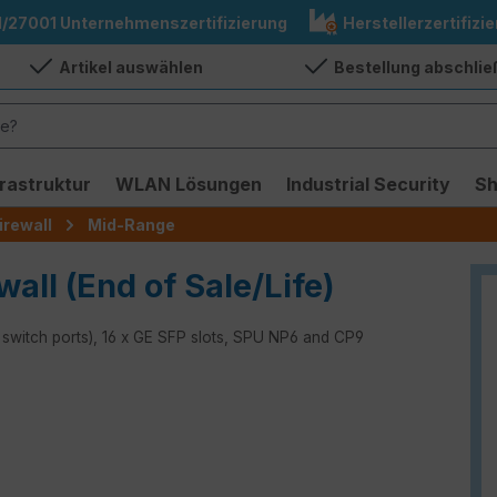
1/27001 Unternehmenszertifizierung
Herstellerzertifizie
Artikel auswählen
Bestellung abschli
frastruktur
WLAN Lösungen
Industrial Security
S
irewall
Mid-Range
wall (End of Sale/Life)
x switch ports), 16 x GE SFP slots, SPU NP6 and CP9