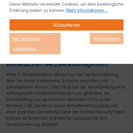
Diese Website verwendet Cookies, um eine bestmögliche
Detaillierte FortiGate Lizenzinformationen
Erfahrung bieten zu können.
Mehr Informationen ...
FortiGate Lizenzübersicht
FortiGate Live-Demo
Akzeptieren
FortiGate Mid-Range Sizing Guide
Nur technisch
Konfigurieren
notwendige
Mit der Fortinet-Security-Fabric zum
einheitlichen Netzwerkmanagement
Viele IT-Verantwortliche stehen vor der Herausforderung,
dass Sie immer komplexere Systeme verwalten und
administrieren müssen. Dies fängt bei der Bereitstellung einer
wirkungsvollen Endpoint Protection an, geht über die
Bereitstellung von gesicherten Netzwerk-Ports sowie
Wireless LAN, bis hin zu einem einheitlichen Logging und
einer zentralen Verwaltung. Dank der Fortinet-Security-Fabric
können wir Ihnen hier einheitliche Lösungen für Ihre
Herausforderung anbieten.