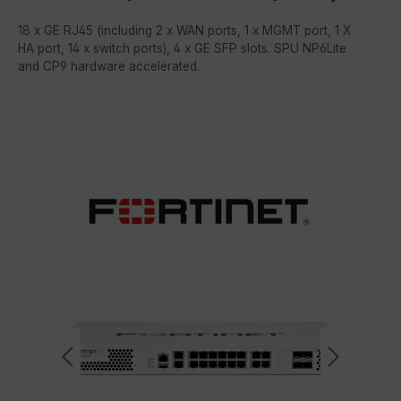
18 x GE RJ45 (including 2 x WAN ports, 1 x MGMT port, 1 X
HA port, 14 x switch ports), 4 x GE SFP slots. SPU NP6Lite
and CP9 hardware accelerated.
Bildergalerie überspringen