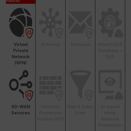
nalität
Virtual
Antivirus
Antispam
Inline CASB
Private
Database +
Network
DLP
(VPN)
SD-WAN
Intrusion
Web & Video
AI-based
Services
Prevention
Filter
Inline
System (IPS)
Malware
Prevention