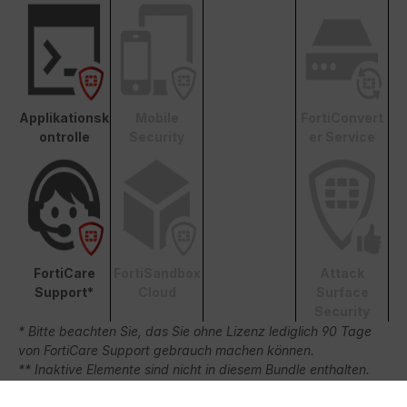
Applikationsk
Mobile
FortiConvert
ontrolle
Security
er Service
FortiCare
FortiSandbox
Attack
Support*
Cloud
Surface
Security
* Bitte beachten Sie, das Sie ohne Lizenz lediglich 90 Tage
von FortiCare Support gebrauch machen können.
** Inaktive Elemente sind nicht in diesem Bundle enthalten.