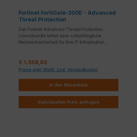
Fortinet FortiGate-200E - Advanced
Threat Protection
Das Fortinet Advanced Thread Protection
Lizenzbundle liefert eine vollumfängliche
Netzwerksicherheit für Ihre IT-Infrastruktur.
Bestandteile dieses Bundles sind neben
FortiCare 24x7 Support auch Application Control,
Regulärer Preis:
Intrusion Prevention System (IPS) und Anti-Virus.
€ 1.358,82
Preise exkl. MwSt. zzgl. Versandkosten
In den Warenkorb
Individuellen Preis anfragen