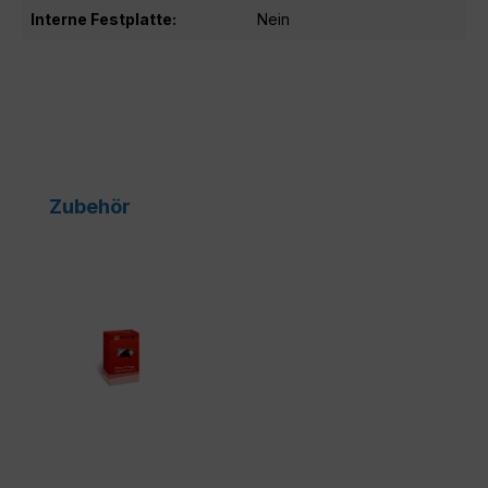
Interne Festplatte:
Nein
Produktgalerie überspringen
Zubehör