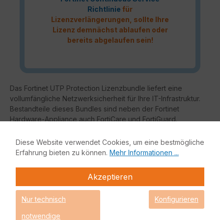
Richtlinie
für
Lizenzverlängerungen, sollte Ihre
Lizenz demnächst ablaufen oder
bereits abgelaufen sein!
Das Fortinet UTP Protection Lizenzbundle liefert eine
vollumfängliche Netzwerksicherheit für Ihre IT-Infrastruktur.
Bestandteile dieses Bundles sind neben der Fortinet
Hardware-Appliance auch FortiCare und FortiGuard.
Fortinet Unified Threat Protection (UTP)
Diese Website verwendet Cookies, um eine bestmögliche
Erfahrung bieten zu können.
Mehr Informationen ...
Enterprise Protection
Unified Threat Protection (UTP)
Akzeptieren
Advanced Threat
Protection (ATP)
Nur technisch
Konfigurieren
Grundfunktio
nalität
notwendige