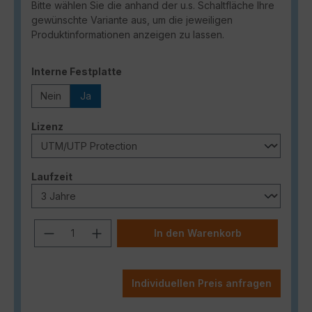
Bitte wählen Sie die anhand der u.s. Schaltfläche Ihre
gewünschte Variante aus, um die jeweiligen
Produktinformationen anzeigen zu lassen.
auswählen
Interne Festplatte
Nein
Ja
auswählen
Lizenz
auswählen
Laufzeit
Produkt Anzahl: Gib den gewünschten
In den Warenkorb
Individuellen Preis anfragen