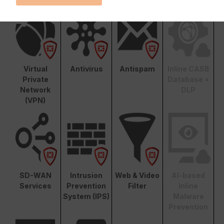
Virtual
Antivirus
Antispam
Inline CASB
Private
Database +
Network
DLP
(VPN)
SD-WAN
Intrusion
Web & Video
AI-based
Services
Prevention
Filter
Inline
System (IPS)
Malware
Prevention