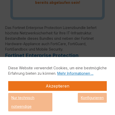
bereits abgelaufen sein!
Das Fortinet Enterprise Protection Lizenzbundle liefert
höchste Netzwerksicherheit für Ihre IT-Infrastruktur.
Bestandteile dieses Bundles sind neben der Fortinet
Hardware-Appliance auch FortiCare, FortiGuard,
FortiSandbox und Mobile Security.
Fortinet Enterprise Protection
Diese Website verwendet Cookies, um eine bestmögliche
Enterprise Protection
Erfahrung bieten zu können.
Mehr Informationen ...
Unified Threat Protection (UTP)
Advanced Threat
Akzeptieren
Protection (ATP)
Grundfunktio
Nur technisch
Konfigurieren
nalität
notwendige