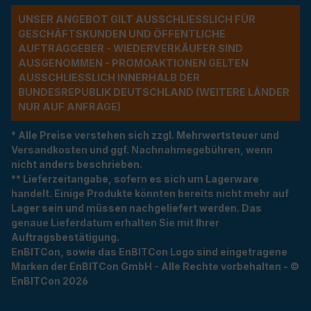
UNSER ANGEBOT GILT AUSSCHLIESSLICH FÜR G
ESCHÄFTSKUNDEN UND ÖFFENTLICHE A
UFTRAGGEBER - WIEDERVERKÄUFER SIND A
USGENOMMEN - PROMOAKTIONEN GELTEN A
USSCHLIESSLICH INNERHALB DER BU
NDESREPUBLIK DEUTSCHLAND (WEITERE LÄNDER NU
R AUF ANFRAGE)
* Alle Preise verstehen sich zzgl. Mehrwertsteuer und
Versandkosten und ggf. Nachnahmegebühren, wenn
nicht anders beschrieben.
** Lieferzeitangabe, sofern es sich um Lagerware
handelt. Einige Produkte könnten bereits nicht mehr auf
Lager sein und müssen nachgeliefert werden. Das
genaue Lieferdatum erhalten Sie mit Ihrer
Auftragsbestätigung.
EnBITCon, sowie das EnBITCon Logo sind eingetragene
Marken der EnBITCon GmbH - Alle Rechte vorbehalten - ©
EnBITCon 2026