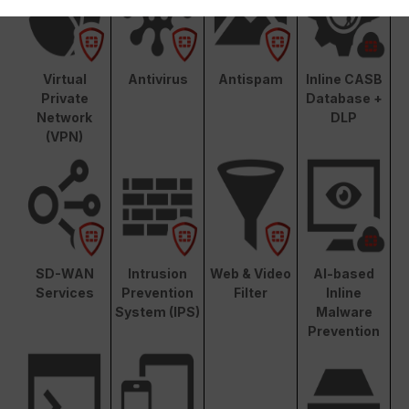
Virtual
Antivirus
Antispam
Inline CASB
Private
Database +
Network
DLP
(VPN)
SD-WAN
Intrusion
Web & Video
AI-based
Services
Prevention
Filter
Inline
System (IPS)
Malware
Prevention