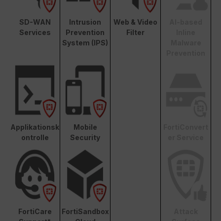
SD-WAN
Intrusion
Web & Video
AI-based
Services
Prevention
Filter
Inline
System (IPS)
Malware
Prevention
Applikationsk
Mobile
FortiConvert
ontrolle
Security
er Service
FortiCare
FortiSandbox
Attack