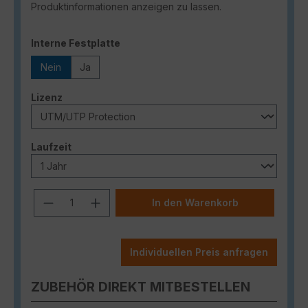
Produktinformationen anzeigen zu lassen.
auswählen
Interne Festplatte
Nein
Ja
auswählen
Lizenz
auswählen
Laufzeit
Produkt Anzahl: Gib den gewünschten
In den Warenkorb
Individuellen Preis anfragen
ZUBEHÖR DIREKT MITBESTELLEN