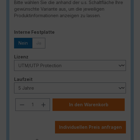
Bitte wählen Sie die anhand der u.s. Schaltfläche Ihre
gewünschte Variante aus, um die jeweiligen
Produktinformationen anzeigen zu lassen.
auswählen
Interne Festplatte
Nein
Ja
(Diese Option ist zurzeit nicht verfügbar.)
auswählen
Lizenz
auswählen
Laufzeit
Produkt Anzahl: Gib den gewünschten
In den Warenkorb
Individuellen Preis anfragen