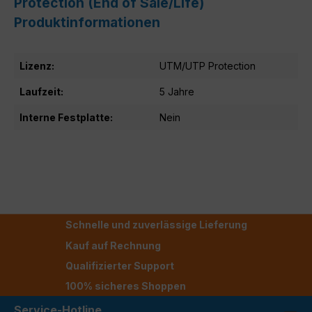
Protection (End of Sale/Life)
Produktinformationen
Lizenz:
UTM/UTP Protection
Laufzeit:
5 Jahre
Interne Festplatte:
Nein
Schnelle und zuverlässige Lieferung
Kauf auf Rechnung
Qualifizierter Support
100% sicheres Shoppen
Service-Hotline