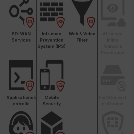
SD-WAN
Intrusion
Web & Video
AI-based
Services
Prevention
Filter
Inline
System (IPS)
Malware
Prevention
Applikationsk
Mobile
FortiConvert
ontrolle
Security
er Service