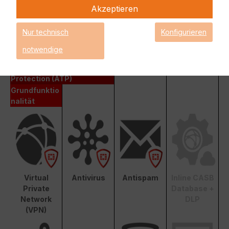
Hardware-Appliance auch FortiCare und FortiGuard.
Akzeptieren
Fortinet Unified Threat Protection (UTP)
Nur technisch
Konfigurieren
Enterprise Protection
notwendige
Unified Threat Protection (UTP)
Advanced Threat
Protection (ATP)
Grundfunktio
nalität
Virtual
Antivirus
Antispam
Inline CASB
Private
Database +
Network
DLP
(VPN)