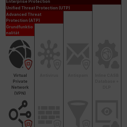
Enterprise Protection
Unified Threat Protection (UTP)
Advanced Threat
Protection (ATP)
Grundfunktio
nalität
Virtual
Antivirus
Antispam
Inline CASB
Private
Database +
Network
DLP
(VPN)