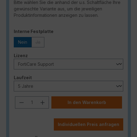
Bitte wählen Sie die anhand der u.s. Schaltfläche Ihre
gewünschte Variante aus, um die jeweiligen
Produktinformationen anzeigen zu lassen.
auswählen
Interne Festplatte
Nein
Ja
(Diese Option ist zurzeit nicht verfügbar.)
auswählen
Lizenz
auswählen
Laufzeit
Produkt Anzahl: Gib den gewünschten
In den Warenkorb
Individuellen Preis anfragen