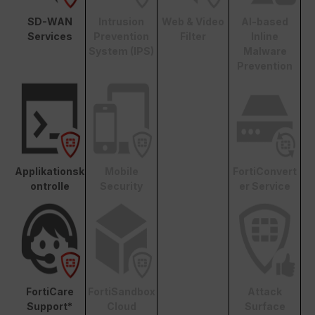
SD-WAN
Intrusion
Web & Video
AI-based
Services
Prevention
Filter
Inline
System (IPS)
Malware
Prevention
Applikationsk
Mobile
FortiConvert
ontrolle
Security
er Service
FortiCare
FortiSandbox
Attack
Support*
Cloud
Surface