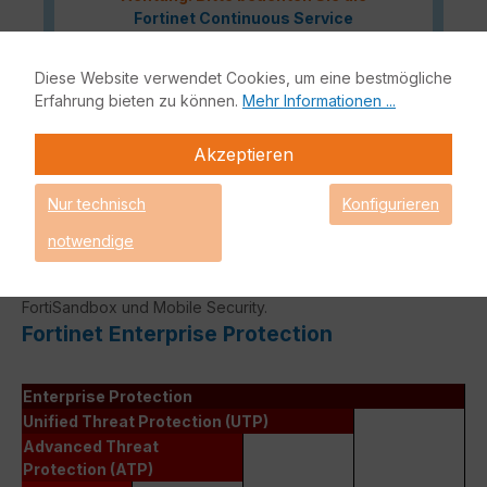
Fortinet Continuous Service
Richtlinie
für
Lizenzverlängerungen, sollte Ihre
Diese Website verwendet Cookies, um eine bestmögliche
Lizenz demnächst ablaufen oder
Erfahrung bieten zu können.
Mehr Informationen ...
bereits abgelaufen sein!
Akzeptieren
Nur technisch
Konfigurieren
Das Fortinet Enterprise Protection Lizenzbundle liefert
höchste Netzwerksicherheit für Ihre IT-Infrastruktur.
notwendige
Bestandteile dieses Bundles sind neben der Fortinet
Hardware-Appliance auch FortiCare, FortiGuard,
FortiSandbox und Mobile Security.
Fortinet Enterprise Protection
Enterprise Protection
Unified Threat Protection (UTP)
Advanced Threat
Protection (ATP)