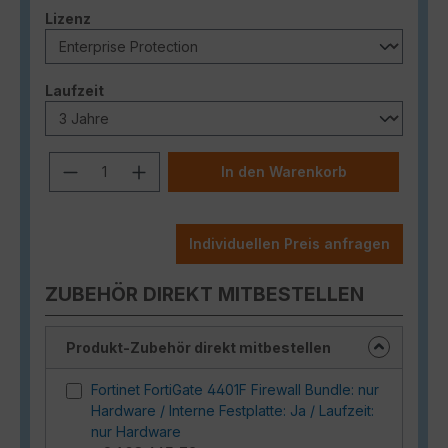
auswählen
Lizenz
auswählen
Laufzeit
Produkt Anzahl: Gib den gewünschten
In den Warenkorb
Individuellen Preis anfragen
ZUBEHÖR DIREKT MITBESTELLEN
Produkt-Zubehör direkt mitbestellen
Fortinet FortiGate 4401F Firewall Bundle: nur
Hardware / Interne Festplatte: Ja / Laufzeit:
nur Hardware