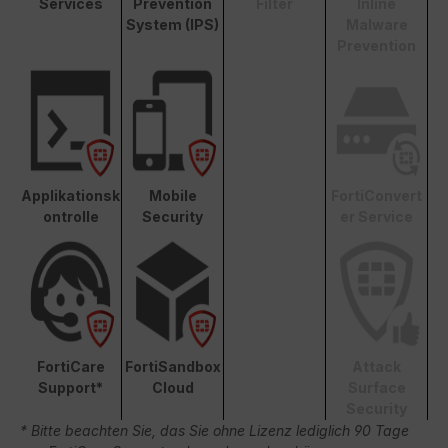
Services
Prevention
Filter
Inline
System (IPS)
Malware
Prevention
Applikationsk
Mobile
FortiConvert
ontrolle
Security
er Service
FortiCare
FortiSandbox
Attack
Support*
Cloud
Surface
Security
* Bitte beachten Sie, das Sie ohne Lizenz lediglich 90 Tage