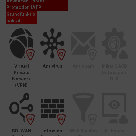
Advanced Threat
Protection (ATP)
Grundfunktio
nalität
Virtual
Antivirus
Antispam
Inline CASB
Private
Database +
Network
DLP
(VPN)
SD-WAN
Intrusion
Web & Video
AI-based