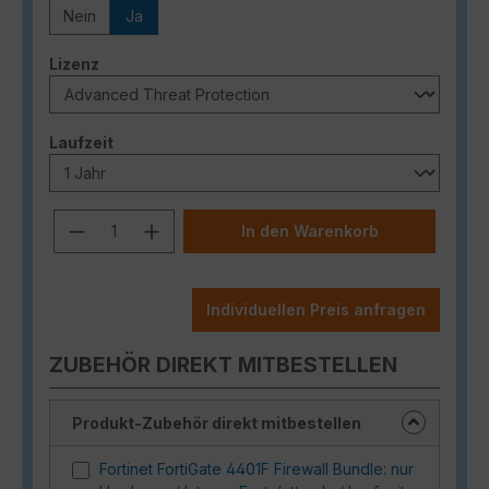
Nein
Ja
auswählen
Lizenz
auswählen
Laufzeit
Produkt Anzahl: Gib den gewünschten
In den Warenkorb
Individuellen Preis anfragen
ZUBEHÖR DIREKT MITBESTELLEN
Produkt-Zubehör direkt mitbestellen
Fortinet FortiGate 4401F Firewall Bundle: nur