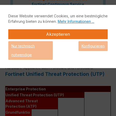
Fortinet Continuous Service
Richtlinie
für
Lizenzverlängerungen, sollte Ihre
Diese Website verwendet Cookies, um eine bestmögliche
Lizenz demnächst ablaufen oder
Erfahrung bieten zu können.
Mehr Informationen ...
bereits abgelaufen sein!
Akzeptieren
Nur technisch
Konfigurieren
Das Fortinet UTP Protection Lizenzbundle liefert eine
notwendige
vollumfängliche Netzwerksicherheit für Ihre IT-Infrastruktur.
Bestandteile dieses Bundles sind neben der Fortinet
Hardware-Appliance auch FortiCare und FortiGuard.
Fortinet Unified Threat Protection (UTP)
Enterprise Protection
Unified Threat Protection (UTP)
Advanced Threat
Protection (ATP)
Grundfunktio