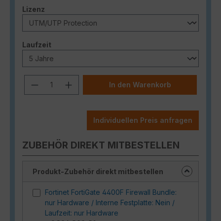
auswählen
Lizenz
auswählen
Laufzeit
Produkt Anzahl: Gib den gewünschten
In den Warenkorb
Individuellen Preis anfragen
ZUBEHÖR DIREKT MITBESTELLEN
Produkt-Zubehör direkt mitbestellen
Fortinet FortiGate 4400F Firewall Bundle:
nur Hardware / Interne Festplatte: Nein /
Laufzeit: nur Hardware