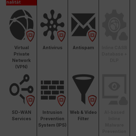
nalität
Virtual
Antivirus
Antispam
Inline CASB
Private
Database +
Network
DLP
(VPN)
SD-WAN
Intrusion
Web & Video
AI-based
Services
Prevention
Filter
Inline
System (IPS)
Malware
Prevention