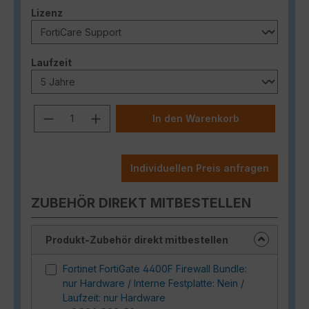
auswählen
Lizenz
auswählen
Laufzeit
Produkt Anzahl: Gib den gewünschten
In den Warenkorb
Individuellen Preis anfragen
ZUBEHÖR DIREKT MITBESTELLEN
Produkt-Zubehör direkt mitbestellen
Fortinet FortiGate 4400F Firewall Bundle:
nur Hardware / Interne Festplatte: Nein /
Laufzeit: nur Hardware