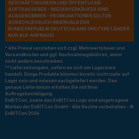
ESCHÄFTSKUNDEN UND ÖFFENTLICHE A
UFTRAGGEBER - WIEDERVERKÄUFER SIND A
USGENOMMEN - PROMOAKTIONEN GELTEN A
USSCHLIESSLICH INNERHALB DER BU
NDESREPUBLIK DEUTSCHLAND (WEITERE LÄNDER NU
R AUF ANFRAGE)
* Alle Preise verstehen sich zzgl. Mehrwertsteuer und
Versandkosten und ggf. Nachnahmegebühren, wenn
nicht anders beschrieben.
** Lieferzeitangabe, sofern es sich um Lagerware
handelt. Einige Produkte könnten bereits nicht mehr auf
Lager sein und müssen nachgeliefert werden. Das
genaue Lieferdatum erhalten Sie mit Ihrer
Auftragsbestätigung.
EnBITCon, sowie das EnBITCon Logo sind eingetragene
Marken der EnBITCon GmbH - Alle Rechte vorbehalten - ©
EnBITCon 2026