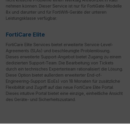
nehmen können. Dieser Service ist nur für FortiGate-Modelle
8x und darunter und für FortiWifi-Geräte der unteren
Leistungsklasse verfügbar.
FortiCare Elite
FortiCare
Elite Services bietet erweiterte Service-Level-
Agreements (
SLAs
) und beschleunigte Problemlösung.
Dieses erweiterte Support-Angebot bietet Zugang zu einem
dedizierten Support-Team. Die Bearbeitung von Tickets
durch ein technisches Expertenteam rationalisiert die Lösung.
Diese Option bietet außerdem erweiterter
End-of-
Engineering-Support
(
EoEs
) von 18 Monaten für zusätzliche
Flexibilität und Zugriff auf das neue
FortiCare
Elite Portal.
Dieses intuitive Portal bietet eine einzige, einheitliche Ansicht
des Geräte- und Sicherheitszustand.