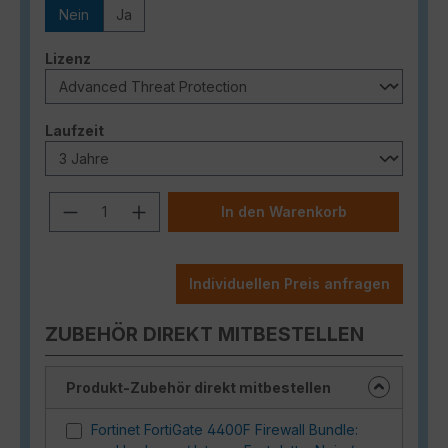
Nein
Ja
auswählen
Lizenz
auswählen
Laufzeit
Produkt Anzahl: Gib den gewünschten
In den Warenkorb
Individuellen Preis anfragen
ZUBEHÖR DIREKT MITBESTELLEN
Produkt-Zubehör direkt mitbestellen
Fortinet FortiGate 4400F Firewall Bundle: