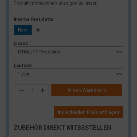
Produktinformationen anzeigen zu lassen.
auswählen
Interne Festplatte
Nein
Ja
auswählen
Lizenz
auswählen
Laufzeit
Produkt Anzahl: Gib den gewünschten
In den Warenkorb
Individuellen Preis anfragen
ZUBEHÖR DIREKT MITBESTELLEN