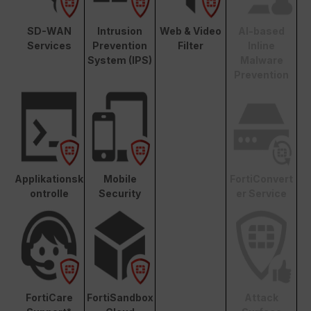
SD-WAN
Intrusion
Web & Video
AI-based
Services
Prevention
Filter
Inline
System (IPS)
Malware
Prevention
Applikationsk
Mobile
FortiConvert
ontrolle
Security
er Service
FortiCare
FortiSandbox
Attack