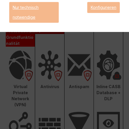
Nur technisch
Konfigurieren
Enterprise Protection
notwendige
Unified Threat Protection (UTP)
Advanced Threat
Protection (ATP)
Grundfunktio
nalität
Virtual
Antivirus
Antispam
Inline CASB
Private
Database +
Network
DLP
(VPN)