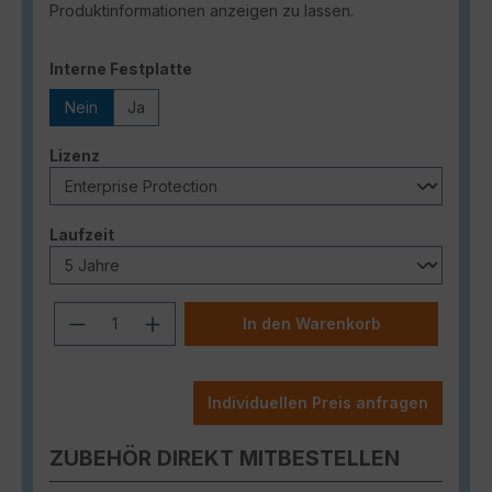
Produktinformationen anzeigen zu lassen.
auswählen
Interne Festplatte
Nein
Ja
auswählen
Lizenz
auswählen
Laufzeit
Produkt Anzahl: Gib den gewünschten
In den Warenkorb
Individuellen Preis anfragen
ZUBEHÖR DIREKT MITBESTELLEN