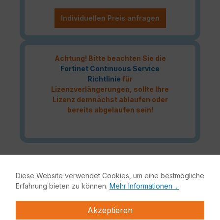
Individuellen Preis anfragen
Achtung! Bitte beachten Sie die
Fortinet Continuous Service
Richtlinie
für
Lizenzverlängerungen, sollte Ihre
Lizenz demnächst ablaufen oder
bereits abgelaufen sein!
Das Fortinet Enterprise Protection Lizenzbundle liefert
höchste Netzwerksicherheit für Ihre IT-Infrastruktur.
Diese Website verwendet Cookies, um eine bestmögliche
Bestandteile dieses Bundles sind neben der Fortinet
Erfahrung bieten zu können.
Mehr Informationen ...
Hardware-Appliance auch FortiCare, FortiGuard,
FortiSandbox und Mobile Security.
Akzeptieren
Fortinet Enterprise Protection