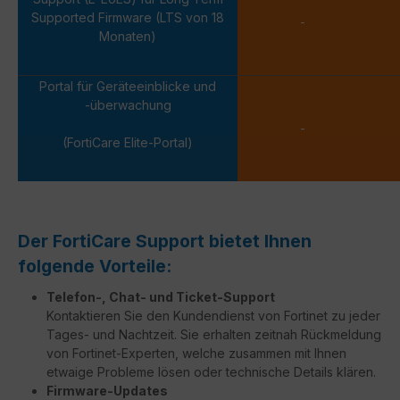
Supported Firmware (LTS von 18
-
Monaten)
Portal für Geräteeinblicke und
-überwachung
-
(FortiCare Elite-Portal)
Der FortiCare Support bietet Ihnen
folgende Vorteile:
Telefon-, Chat- und Ticket-Support
Kontaktieren Sie den Kundendienst von Fortinet zu jeder
Tages- und Nachtzeit. Sie erhalten zeitnah Rückmeldung
von Fortinet-Experten, welche zusammen mit Ihnen
etwaige Probleme lösen oder technische Details klären.
Firmware-Updates