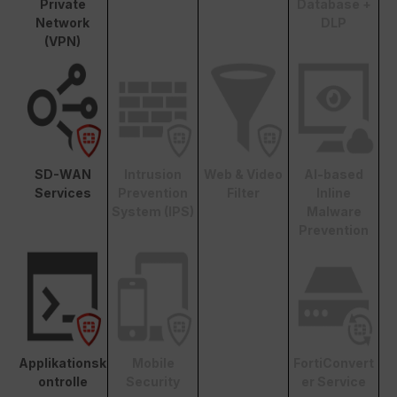
Private
Database +
Network
DLP
(VPN)
SD-WAN
Intrusion
Web & Video
AI-based
Services
Prevention
Filter
Inline
System (IPS)
Malware
Prevention
Applikationsk
Mobile
FortiConvert
ontrolle
Security
er Service