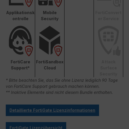
Applikationsk
Mobile
FortiConvert
ontrolle
Security
er Service
FortiCare
FortiSandbox
Attack
Support*
Cloud
Surface
Security
* Bitte beachten Sie, das Sie ohne Lizenz lediglich 90 Tage
von FortiCare Support gebrauch machen können.
** Inaktive Elemente sind nicht diesem Bundle enthalten.
Detaillierte FortiGate Lizenzinformationen
FortiGate Lizenzübersicht