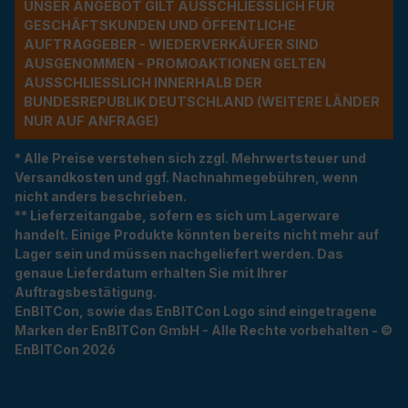
UNSER ANGEBOT GILT AUSSCHLIESSLICH FÜR G
ESCHÄFTSKUNDEN UND ÖFFENTLICHE A
UFTRAGGEBER - WIEDERVERKÄUFER SIND A
USGENOMMEN - PROMOAKTIONEN GELTEN A
USSCHLIESSLICH INNERHALB DER BU
NDESREPUBLIK DEUTSCHLAND (WEITERE LÄNDER NU
R AUF ANFRAGE)
* Alle Preise verstehen sich zzgl. Mehrwertsteuer und
Versandkosten und ggf. Nachnahmegebühren, wenn
nicht anders beschrieben.
** Lieferzeitangabe, sofern es sich um Lagerware
handelt. Einige Produkte könnten bereits nicht mehr auf
Lager sein und müssen nachgeliefert werden. Das
genaue Lieferdatum erhalten Sie mit Ihrer
Auftragsbestätigung.
EnBITCon, sowie das EnBITCon Logo sind eingetragene
Marken der EnBITCon GmbH - Alle Rechte vorbehalten - ©
EnBITCon 2026