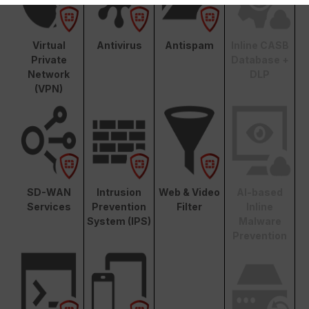
Virtual
Antivirus
Antispam
Inline CASB
Private
Database +
Network
DLP
(VPN)
SD-WAN
Intrusion
Web & Video
AI-based
Services
Prevention
Filter
Inline
System (IPS)
Malware
Prevention