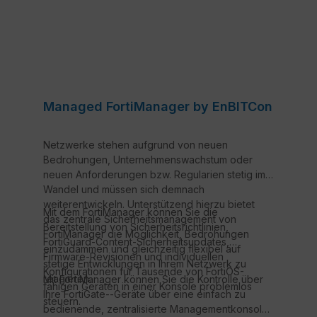
Managed FortiManager by EnBITCon
Netzwerke stehen aufgrund von neuen
Bedrohungen, Unternehmenswachstum oder
neuen Anforderungen bzw. Regularien stetig im
Wandel und müssen sich demnach
weiterentwickeln. Unterstützend hierzu bietet
Mit dem FortiManager können Sie die
das zentrale Sicherheitsmanagement von
Bereitstellung von Sicherheitsrichtlinien,
FortiManager die Möglichkeit, Bedrohungen
FortiGuard-Content-Sicherheitsupdates,
einzudämmen und gleichzeitig flexibel auf
Firmware-Revisionen und individuellen
stetige Entwicklungen in Ihrem Netzwerk zu
Konfigurationen für Tausende von FortiOS-
reagieren.
Mit FortiManager können Sie die Kontrolle über
fähigen Geräten in einer Konsole problemlos
Ihre FortiGate--Geräte über eine einfach zu
steuern.
bedienende, zentralisierte Managementkonsole