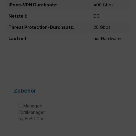
IPsec-VPN Durchsatz:
400 Gbps
Netzteil:
DC
Threat Protection-Durchsatz:
20 Gbps
Laufzeit:
nur Hardware
Produktgalerie überspringen
Zubehör