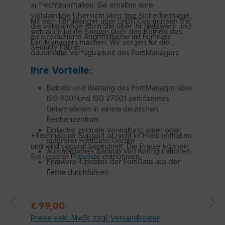
aufrechtzuerhalten. Sie erhalten eine
vollständige Übersicht über Ihre Sicherheitslage,
Mit dem FortiManger über EnBITCon müssen Sie
die vollständige Kontrolle über Ihr Netzwerk und
sich auch keine Sorgen über den Betrieb des
eine reduzierte Angriffsfläche mit Fortinets
FortiManagers machen. Wir sorgen für die
Security Fabric.
dauerhafte Verfügbarkeit des FortiManagers.
Ihre Vorteile:
Betrieb und Wartung des FortiManager über
ISO 9001 und ISO 27001 zertifiziertes
Unternehmen in einem deutschen
Rechenzentrum
Einfache zentrale Verwaltung einer oder
*Technischer Support ist nicht im Preis enthalten
mehrerer FortiGate-Geräte
und wird separat berechnet. Die Preise können
Automatisches Backup von Konfigurationen.
Sie unserer
Preisliste
entnehmen.
Firmware-Updates der FortiGate aus der
Ferne durchführen
Technischer Support durch Fortinet
zertifizierte Techniker*
Regulärer Preis:
€ 99,00
Preise exkl. MwSt. zzgl. Versandkosten