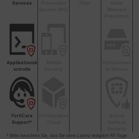
Services
Prevention
Filter
Inline
System (IPS)
Malware
Prevention
Applikationsk
Mobile
FortiConvert
ontrolle
Security
er Service
FortiCare
FortiSandbox
Attack
Support*
Cloud
Surface
Security
* Bitte beachten Sie, das Sie ohne Lizenz lediglich 90 Tage