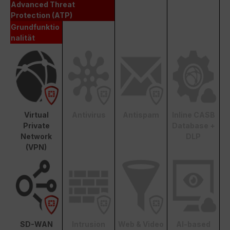
Advanced Threat
Protection (ATP)
Grundfunktio
nalität
Virtual
Antivirus
Antispam
Inline CASB
Private
Database +
Network
DLP
(VPN)
SD-WAN
Intrusion
Web & Video
AI-based