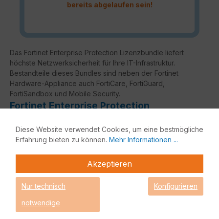
bereits abgelaufen sein!
Das Fortinet Enterprise Protection Lizenzbundle liefert
höchste Netzwerksicherheit für Ihre IT-Infrastruktur.
Bestandteile dieses Bundles sind neben der Fortinet
Hardware-Appliance auch FortiCare, FortiGuard,
FortiSandbox und Mobile Security.
Fortinet Enterprise Protection
Diese Website verwendet Cookies, um eine bestmögliche
Enterprise Protection
Erfahrung bieten zu können.
Mehr Informationen ...
Unified Threat Protection (UTP)
Advanced Threat
Akzeptieren
Protection (ATP)
Grundfunktio
Nur technisch
Konfigurieren
nalität
notwendige