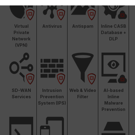
Virtual
Antivirus
Antispam
Inline CASB
Private
Database +
Network
DLP
(VPN)
SD-WAN
Intrusion
Web & Video
AI-based
Services
Prevention
Filter
Inline
System (IPS)
Malware
Prevention