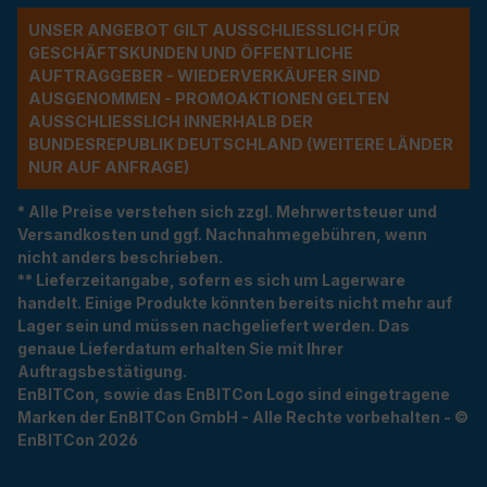
UNSER ANGEBOT GILT AUSSCHLIESSLICH FÜR G
ESCHÄFTSKUNDEN UND ÖFFENTLICHE A
UFTRAGGEBER - WIEDERVERKÄUFER SIND A
USGENOMMEN - PROMOAKTIONEN GELTEN A
USSCHLIESSLICH INNERHALB DER BU
NDESREPUBLIK DEUTSCHLAND (WEITERE LÄNDER NU
R AUF ANFRAGE)
* Alle Preise verstehen sich zzgl. Mehrwertsteuer und
Versandkosten und ggf. Nachnahmegebühren, wenn
nicht anders beschrieben.
** Lieferzeitangabe, sofern es sich um Lagerware
handelt. Einige Produkte könnten bereits nicht mehr auf
Lager sein und müssen nachgeliefert werden. Das
genaue Lieferdatum erhalten Sie mit Ihrer
Auftragsbestätigung.
EnBITCon, sowie das EnBITCon Logo sind eingetragene
Marken der EnBITCon GmbH - Alle Rechte vorbehalten - ©
EnBITCon 2026