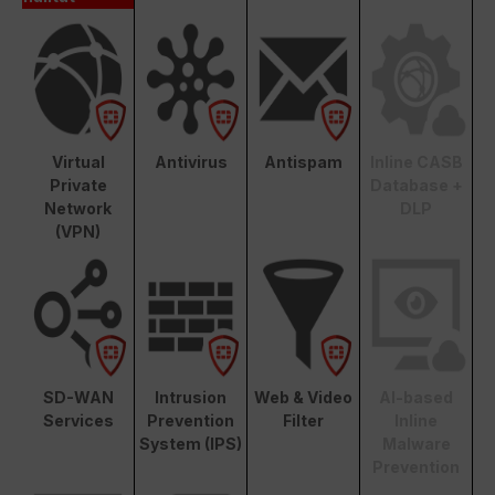
Virtual
Antivirus
Antispam
Inline CASB
Private
Database +
Network
DLP
(VPN)
SD-WAN
Intrusion
Web & Video
AI-based
Services
Prevention
Filter
Inline
System (IPS)
Malware
Prevention