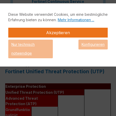
Fortinet Continuous Service
Richtlinie
für
Lizenzverlängerungen, sollte Ihre
Diese Website verwendet Cookies, um eine bestmögliche
Lizenz demnächst ablaufen oder
Erfahrung bieten zu können.
Mehr Informationen ...
bereits abgelaufen sein!
Akzeptieren
Nur technisch
Konfigurieren
Das Fortinet UTP Protection Lizenzbundle liefert eine
notwendige
vollumfängliche Netzwerksicherheit für Ihre IT-Infrastruktur.
Bestandteile dieses Bundles sind neben der Fortinet
Hardware-Appliance auch FortiCare und FortiGuard.
Fortinet Unified Threat Protection (UTP)
Enterprise Protection
Unified Threat Protection (UTP)
Advanced Threat
Protection (ATP)
Grundfunktio
nalität