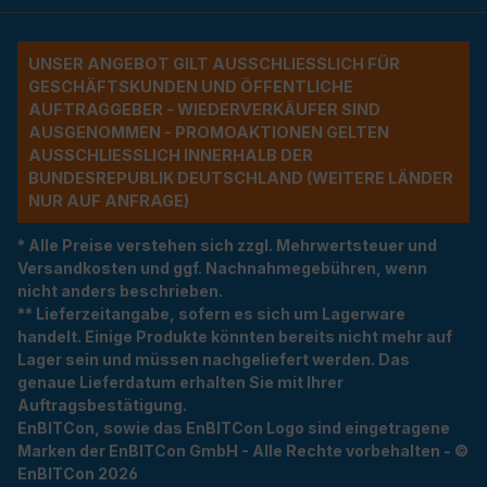
UNSER ANGEBOT GILT AUSSCHLIESSLICH FÜR G
ESCHÄFTSKUNDEN UND ÖFFENTLICHE A
UFTRAGGEBER - WIEDERVERKÄUFER SIND A
USGENOMMEN - PROMOAKTIONEN GELTEN A
USSCHLIESSLICH INNERHALB DER BU
NDESREPUBLIK DEUTSCHLAND (WEITERE LÄNDER NU
R AUF ANFRAGE)
* Alle Preise verstehen sich zzgl. Mehrwertsteuer und
Versandkosten und ggf. Nachnahmegebühren, wenn
nicht anders beschrieben.
** Lieferzeitangabe, sofern es sich um Lagerware
handelt. Einige Produkte könnten bereits nicht mehr auf
Lager sein und müssen nachgeliefert werden. Das
genaue Lieferdatum erhalten Sie mit Ihrer
Auftragsbestätigung.
EnBITCon, sowie das EnBITCon Logo sind eingetragene
Marken der EnBITCon GmbH - Alle Rechte vorbehalten - ©
EnBITCon 2026