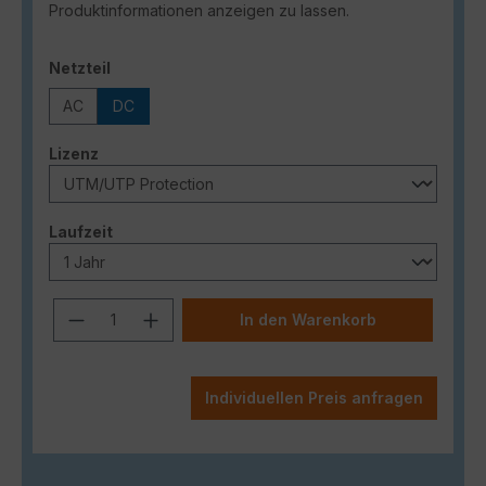
Produktinformationen anzeigen zu lassen.
auswählen
Netzteil
AC
DC
auswählen
Lizenz
auswählen
Laufzeit
Produkt Anzahl: Gib den gewünschten
In den Warenkorb
Individuellen Preis anfragen