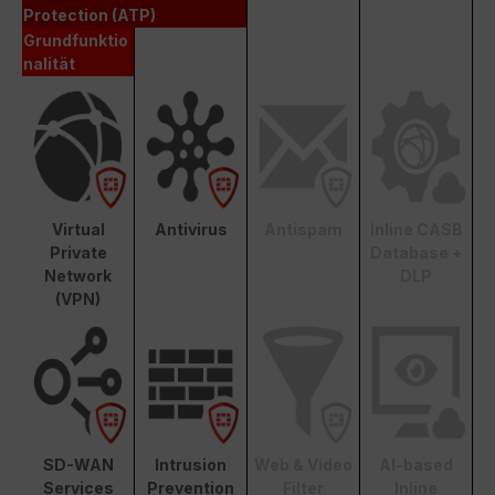
Protection (ATP)
Grundfunktio
nalität
Virtual
Antivirus
Antispam
Inline CASB
Private
Database +
Network
DLP
(VPN)
SD-WAN
Intrusion
Web & Video
AI-based
Services
Prevention
Filter
Inline