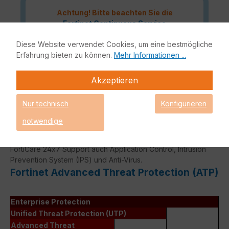
Achtung! Bitte beachten Sie die
Fortinet Continuous Service
Richtlinie
für
Diese Website verwendet Cookies, um eine bestmögliche
Lizenzverlängerungen, sollte Ihre
Erfahrung bieten zu können.
Mehr Informationen ...
Lizenz demnächst ablaufen oder
bereits abgelaufen sein!
Akzeptieren
Nur technisch
Konfigurieren
Das Fortinet Advanced Thread Protection Lizenzbundle
notwendige
liefert eine vollumfängliche Netzwerksicherheit für Ihre IT-
Infrastruktur. Bestandteile dieses Bundles sind neben
FortiCare 24x7 Support auch Application Control, Intrusion
Prevention System (IPS) und Anti-Virus.
Fortinet Advanced Threat Protection (ATP)
Enterprise Protection
Unified Threat Protection (UTP)
Advanced Threat