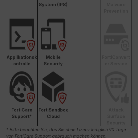
System (IPS)
Malware
Prevention
Applikationsk
Mobile
FortiConvert
ontrolle
Security
er Service
FortiCare
FortiSandbox
Attack
Support*
Cloud
Surface
Security
* Bitte beachten Sie, das Sie ohne Lizenz lediglich 90 Tage
von FortiCare Support gebrauch machen können.