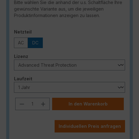
Bitte wählen Sie die anhand der u.s. Schaltfläche Ihre
gewünschte Variante aus, um die jeweiligen
Produktinformationen anzeigen zu lassen.
auswählen
Netzteil
AC
DC
auswählen
Lizenz
auswählen
Laufzeit
Produkt Anzahl: Gib den gewünschten
In den Warenkorb
Individuellen Preis anfragen