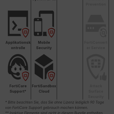
Prevention
Applikationsk
Mobile
FortiConvert
ontrolle
Security
er Service
FortiCare
FortiSandbox
Attack
Support*
Cloud
Surface
Security
* Bitte beachten Sie, das Sie ohne Lizenz lediglich 90 Tage
von FortiCare Support gebrauch machen können.
** Inaktive Elemente sind nicht in diesem Bundle enthalten.