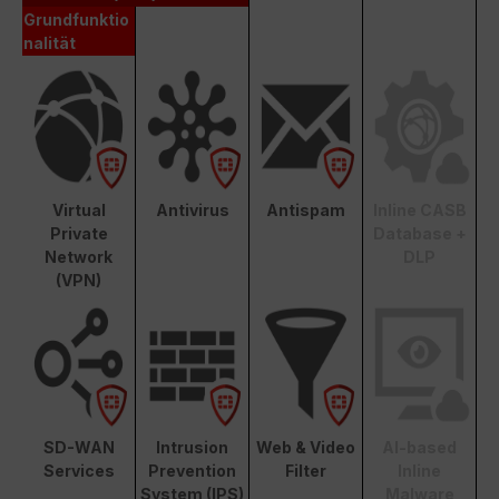
Grundfunktio
nalität
Virtual
Antivirus
Antispam
Inline CASB
Private
Database +
Network
DLP
(VPN)
SD-WAN
Intrusion
Web & Video
AI-based
Services
Prevention
Filter
Inline
System (IPS)
Malware