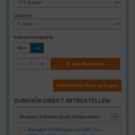
auswählen
Laufzeit
auswählen
Interne Festplatte
Nein
Ja
Produkt Anzahl: Gib den gewünschten
In den Warenkorb
Individuellen Preis anfragen
ZUBEHÖR DIREKT MITBESTELLEN
Produkt-Zubehör direkt mitbestellen
Managed FortiManager by EnBITCon