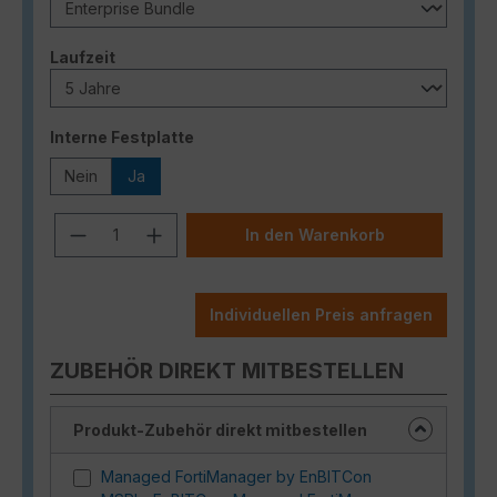
auswählen
Laufzeit
auswählen
Interne Festplatte
Nein
Ja
Produkt Anzahl: Gib den gewünschten
In den Warenkorb
Individuellen Preis anfragen
ZUBEHÖR DIREKT MITBESTELLEN
Produkt-Zubehör direkt mitbestellen
Managed FortiManager by EnBITCon