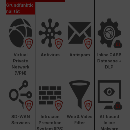
Grundfunktio
nalität
Virtual
Antivirus
Antispam
Inline CASB
Private
Database +
Network
DLP
(VPN)
SD-WAN
Intrusion
Web & Video
AI-based
Services
Prevention
Filter
Inline
System (IPS)
Malware