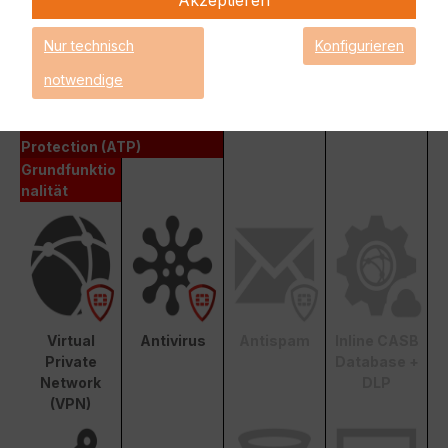
Fortinet Advanced Threat Protection (ATP)
Nur technisch
Konfigurieren
notwendige
Enterprise Protection
Unified Threat Protection (UTP)
Advanced Threat
Protection (ATP)
Grundfunktio
nalität
Virtual
Antivirus
Antispam
Inline CASB
Private
Database +
Network
DLP
(VPN)