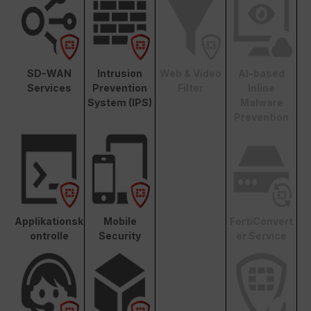
SD-WAN
Intrusion
Web & Video
AI-based
Services
Prevention
Filter
Inline
System (IPS)
Malware
Prevention
Applikationsk
Mobile
FortiConvert
ontrolle
Security
er Service