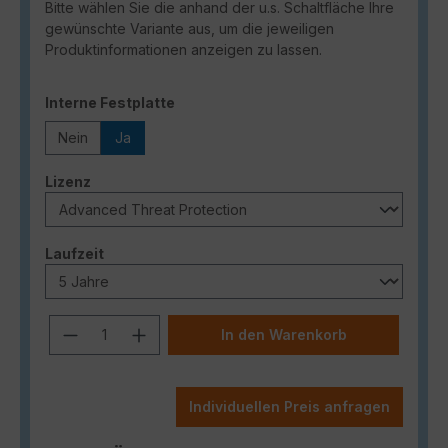
Bitte wählen Sie die anhand der u.s. Schaltfläche Ihre
gewünschte Variante aus, um die jeweiligen
Produktinformationen anzeigen zu lassen.
auswählen
Interne Festplatte
Nein
Ja
auswählen
Lizenz
auswählen
Laufzeit
Produkt Anzahl: Gib den gewünschten
In den Warenkorb
Individuellen Preis anfragen