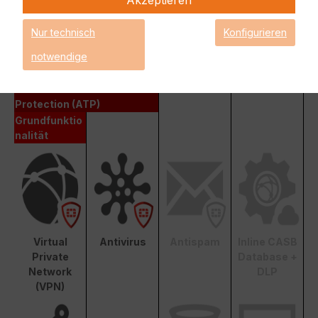
Fortinet Advanced Threat Protection (ATP)
Nur technisch
Konfigurieren
notwendige
Enterprise Protection
Unified Threat Protection (UTP)
Advanced Threat
Protection (ATP)
Grundfunktio
nalität
Virtual
Antivirus
Antispam
Inline CASB
Private
Database +
Network
DLP
(VPN)