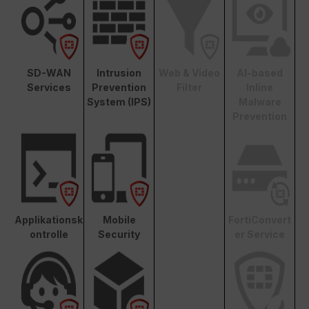
SD-WAN
Intrusion
Web & Video
AI-based
Services
Prevention
Filter
Inline
System (IPS)
Malware
Prevention
Applikationsk
Mobile
FortiConvert
ontrolle
Security
er Service