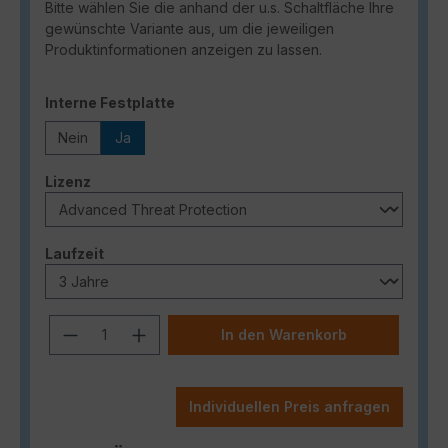
Bitte wählen Sie die anhand der u.s. Schaltfläche Ihre
gewünschte Variante aus, um die jeweiligen
Produktinformationen anzeigen zu lassen.
auswählen
Interne Festplatte
Nein
Ja
auswählen
Lizenz
auswählen
Laufzeit
Produkt Anzahl: Gib den gewünschten
In den Warenkorb
Individuellen Preis anfragen