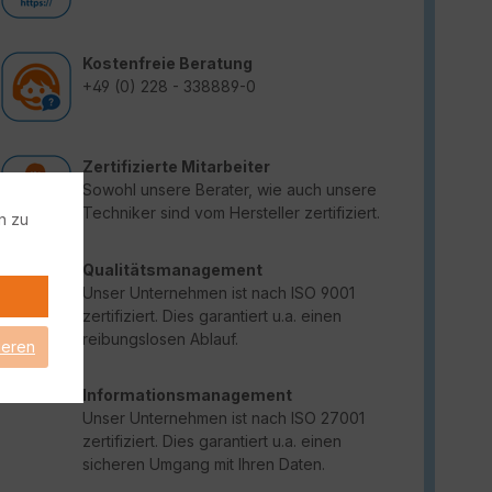
Kostenfreie Beratung
+49 (0) 228 - 338889-0
Zertifizierte Mitarbeiter
Sowohl unsere Berater, wie auch unsere
Techniker sind vom Hersteller zertifiziert.
n zu
Qualitätsmanagement
Unser Unternehmen ist nach ISO 9001
zertifiziert. Dies garantiert u.a. einen
reibungslosen Ablauf.
ieren
Informationsmanagement
Unser Unternehmen ist nach ISO 27001
zertifiziert. Dies garantiert u.a. einen
sicheren Umgang mit Ihren Daten.