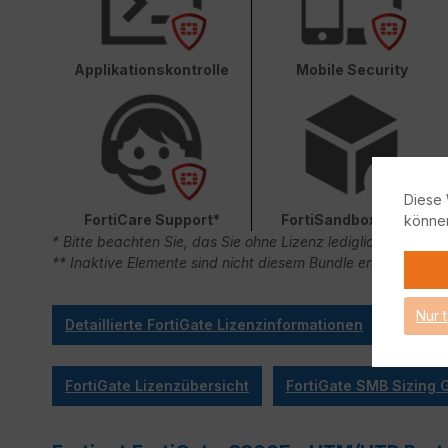
Applikationskontrolle
Mobile Security
Diese 
FortiCare Support*
FortiSandbox Cloud
könne
* Bitte beachten Sie, das Sie ohne Lizenz lediglich 90 Ta
** Inaktive Elemente sind nicht diesem Bundle enthalten.
Nur 
Detaillierte FortiGate Lizenzinformationen
FortiGate Lizenzübersicht
FortiGate SMB Sizing 