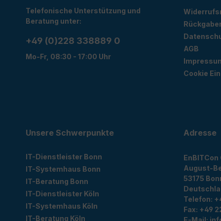
Telefonische Unterstützung und
Widerrufs
Beratung unter:
Rückgabe
Datensch
+49 (0)228 338889 0
AGB
Mo-Fr, 08:30 - 17:00 Uhr
Impressu
Cookie Ein
Unsere Schwerpunkte
Adresse
IT-Dienstleister Bonn
EnBITCon
August-Be
IT-Systemhaus Bonn
53175
Bon
IT-Beratung Bonn
Deutschl
IT-Dienstleister Köln
Telefon:
+
IT-Systemhaus Köln
Fax:
+49 2
IT-Beratung Köln
E-Mail:
in