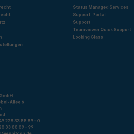
recht
Status Managed Services
recht
Support-Portal
utz
Support
Teamviewer Quick Support
m
Looking Glass
stellungen
 GmbH
bel-Allee 6
n
and
49 228 33 88 89 - 0
28 33 88 89 - 99
fo@enbitcon.de