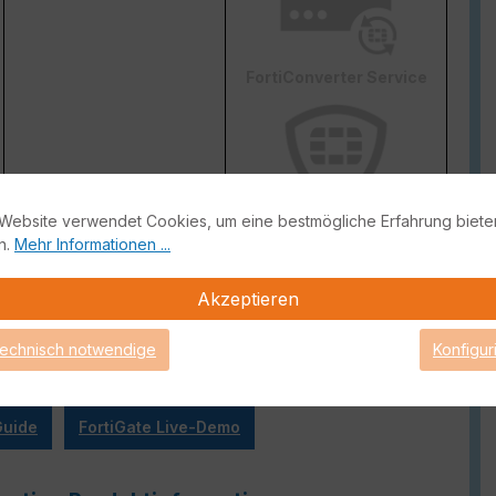
FortiConverter Service
Website verwendet Cookies, um eine bestmögliche Erfahrung biete
Attack Surface Security
n.
Mehr Informationen ...
ge von FortiCare Support gebrauch machen können.
Akzeptieren
technisch notwendige
Konfigur
Guide
FortiGate Live-Demo