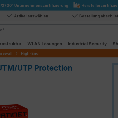
1/27001 Unternehmenszertifizierung
Herstellerzertifizie
Artikel auswählen
Bestellung abschli
frastruktur
WLAN Lösungen
Industrial Security
S
irewall
High-End
 UTM/UTP Protection