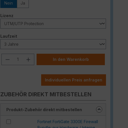
Nein
Ja
auswählen
Lizenz
auswählen
Laufzeit
Produkt Anzahl: Gib den gewünschten W
In den Warenkorb
Individuellen Preis anfragen
ZUBEHÖR DIREKT MITBESTELLEN
Produkt-Zubehör direkt mitbestellen
Fortinet FortiGate 3300E Firewall
Bundle: nur Hardware / Interne