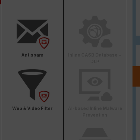
Antispam
Inline CASB Database +
DLP
Web & Video Filter
AI-based Inline Malware
Prevention