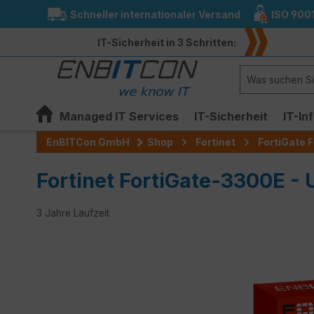
Schneller internationaler Versand
ISO 900
springen
Zur Hauptnavigation springen
IT-Sicherheit in 3 Schritten:
Managed IT Services
IT-Sicherheit
IT-In
EnBITCon GmbH
Shop
Fortinet
FortiGate F
Fortinet FortiGate-3300E -
3 Jahre Laufzeit
Bildergalerie überspringen