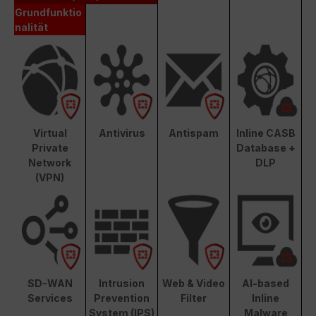
Grundfunktio
nalität
Virtual
Antivirus
Antispam
Inline CASB
Private
Database +
Network
DLP
(VPN)
SD-WAN
Intrusion
Web & Video
AI-based
Services
Prevention
Filter
Inline
System (IPS)
Malware