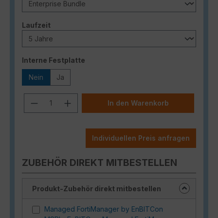
auswählen
Laufzeit
auswählen
Interne Festplatte
Nein
Ja
Produkt Anzahl: Gib den gewünschten
In den Warenkorb
Individuellen Preis anfragen
ZUBEHÖR DIREKT MITBESTELLEN
Produkt-Zubehör direkt mitbestellen
Managed FortiManager by EnBITCon