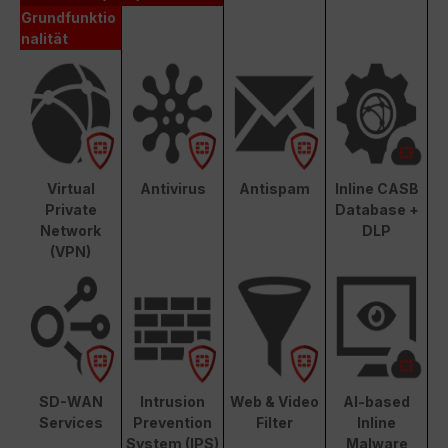
Grundfunktio
nalität
Virtual
Antivirus
Antispam
Inline CASB
Private
Database +
Network
DLP
(VPN)
SD-WAN
Intrusion
Web & Video
AI-based
Services
Prevention
Filter
Inline
System (IPS)
Malware