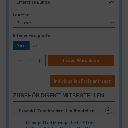
auswählen
Laufzeit
auswählen
Interne Festplatte
Nein
Ja
Produkt Anzahl: Gib den gewünschten
In den Warenkorb
Individuellen Preis anfragen
ZUBEHÖR DIREKT MITBESTELLEN
Produkt-Zubehör direkt mitbestellen
Managed FortiManager by EnBITCon