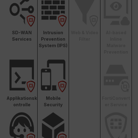
SD-WAN
Intrusion
Web & Video
AI-based
Services
Prevention
Filter
Inline
System (IPS)
Malware
Prevention
Applikationsk
Mobile
FortiConvert
ontrolle
Security
er Service