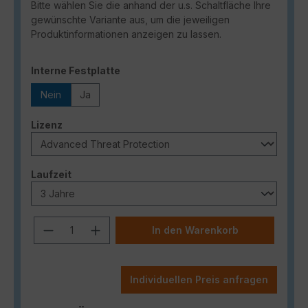
Bitte wählen Sie die anhand der u.s. Schaltfläche Ihre
gewünschte Variante aus, um die jeweiligen
Produktinformationen anzeigen zu lassen.
auswählen
Interne Festplatte
Nein
Ja
auswählen
Lizenz
auswählen
Laufzeit
Produkt Anzahl: Gib den gewünschten
In den Warenkorb
Individuellen Preis anfragen