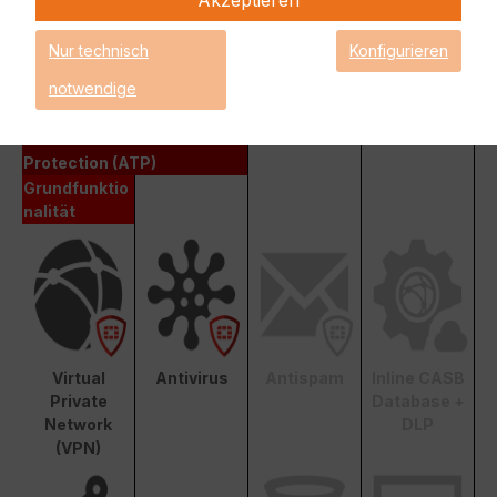
Fortinet Advanced Threat Protection (ATP)
Nur technisch
Konfigurieren
notwendige
Enterprise Protection
Unified Threat Protection (UTP)
Advanced Threat
Protection (ATP)
Grundfunktio
nalität
Virtual
Antivirus
Antispam
Inline CASB
Private
Database +
Network
DLP
(VPN)