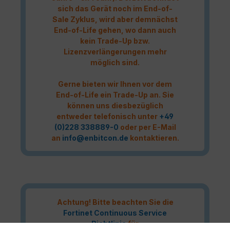
sich das Gerät noch im End-of-
Sale Zyklus, wird aber demnächst
End-of-Life gehen, wo dann auch
kein Trade-Up bzw.
Lizenzverlängerungen mehr
möglich sind.
Gerne bieten wir Ihnen vor dem
End-of-Life ein Trade-Up an. Sie
können uns diesbezüglich
entweder telefonisch unter
+49
(0)228 338889-0
oder per E-Mail
an
info@enbitcon.de
kontaktieren.
Achtung! Bitte beachten Sie die
Fortinet Continuous Service
Richtlinie
für