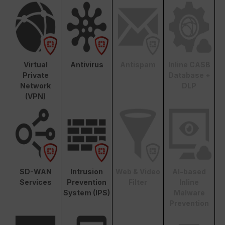
Virtual
Antivirus
Antispam
Inline CASB
Private
Database +
Network
DLP
(VPN)
SD-WAN
Intrusion
Web & Video
AI-based
Services
Prevention
Filter
Inline
System (IPS)
Malware
Prevention