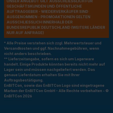
UNSER ANGEBOT GILT AUSSCHLIESSLICH FÜR G
ESCHÄFTSKUNDEN UND ÖFFENTLICHE A
UFTRAGGEBER - WIEDERVERKÄUFER SIND A
USGENOMMEN - PROMOAKTIONEN GELTEN A
USSCHLIESSLICH INNERHALB DER BU
NDESREPUBLIK DEUTSCHLAND (WEITERE LÄNDER NU
R AUF ANFRAGE)
* Alle Preise verstehen sich zzgl. Mehrwertsteuer und
Versandkosten und ggf. Nachnahmegebühren, wenn
nicht anders beschrieben.
** Lieferzeitangabe, sofern es sich um Lagerware
handelt. Einige Produkte könnten bereits nicht mehr auf
Lager sein und müssen nachgeliefert werden. Das
genaue Lieferdatum erhalten Sie mit Ihrer
Auftragsbestätigung.
EnBITCon, sowie das EnBITCon Logo sind eingetragene
Marken der EnBITCon GmbH - Alle Rechte vorbehalten - ©
EnBITCon 2026