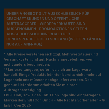
UNSER ANGEBOT GILT AUSSCHLIESSLICH FÜR G
ESCHÄFTSKUNDEN UND ÖFFENTLICHE A
UFTRAGGEBER - WIEDERVERKÄUFER SIND A
USGENOMMEN - PROMOAKTIONEN GELTEN A
USSCHLIESSLICH INNERHALB DER BU
NDESREPUBLIK DEUTSCHLAND (WEITERE LÄNDER NU
R AUF ANFRAGE)
* Alle Preise verstehen sich zzgl. Mehrwertsteuer und
Versandkosten und ggf. Nachnahmegebühren, wenn
nicht anders beschrieben.
** Lieferzeitangabe, sofern es sich um Lagerware
handelt. Einige Produkte könnten bereits nicht mehr auf
Lager sein und müssen nachgeliefert werden. Das
genaue Lieferdatum erhalten Sie mit Ihrer
Auftragsbestätigung.
EnBITCon, sowie das EnBITCon Logo sind eingetragene
Marken der EnBITCon GmbH - Alle Rechte vorbehalten - ©
EnBITCon 2026