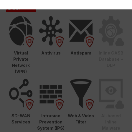
Grundfunktio
nalität
Virtual
Antivirus
Antispam
Inline CASB
Private
Database +
Network
DLP
(VPN)
SD-WAN
Intrusion
Web & Video
AI-based
Services
Prevention
Filter
Inline
System (IPS)
Malware