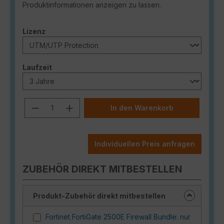
Produktinformationen anzeigen zu lassen.
auswählen
Lizenz
auswählen
Laufzeit
Produkt Anzahl: Gib den gewünschten
In den Warenkorb
Individuellen Preis anfragen
ZUBEHÖR DIREKT MITBESTELLEN
Produkt-Zubehör direkt mitbestellen
Fortinet FortiGate 2500E Firewall Bundle: nur