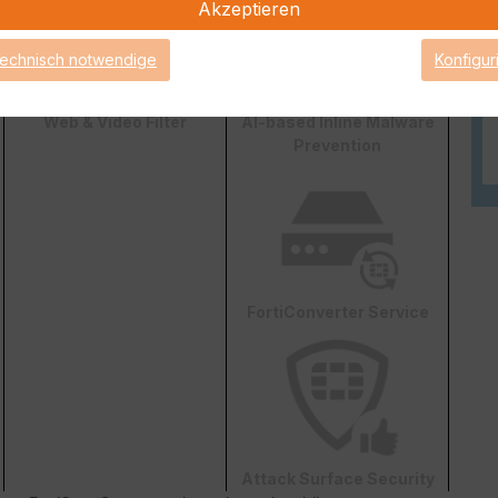
Akzeptieren
technisch notwendige
Konfigur
Web & Video Filter
AI-based Inline Malware
Prevention
FortiConverter Service
Attack Surface Security