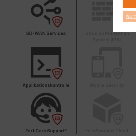
Nur 
SD-WAN Services
Intrusion Prevention
System (IPS)
Applikationskontrolle
Mobile Security
FortiCare Support*
FortiSandbox Cloud