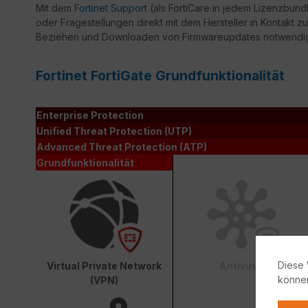
Mit dem
Fortinet Support
(als FortiCare in jedem Lizenzbundl
oder Fragestellungen direkt mit dem Hersteller in Kontakt zu
Beziehen und Downloaden von Firmwareupdates notwendi
Fortinet FortiGate Grundfunktionalität
Enterprise Protection
Unified Threat Protection (UTP)
Advanced Threat Protection (ATP)
Grundfunktionalität
Diese 
Virtual Private Network
Antivirus
könne
(VPN)