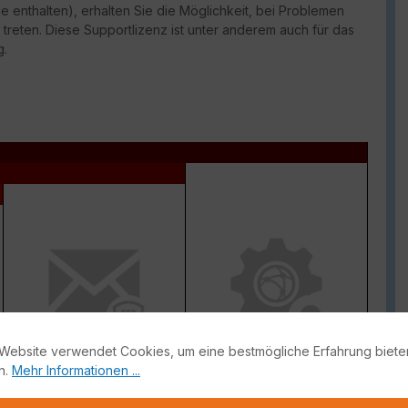
e enthalten), erhalten Sie die Möglichkeit, bei Problemen
 treten. Diese Supportlizenz ist unter anderem auch für das
g.
Website verwendet Cookies, um eine bestmögliche Erfahrung biete
Antispam
Inline CASB Database +
n.
Mehr Informationen ...
DLP