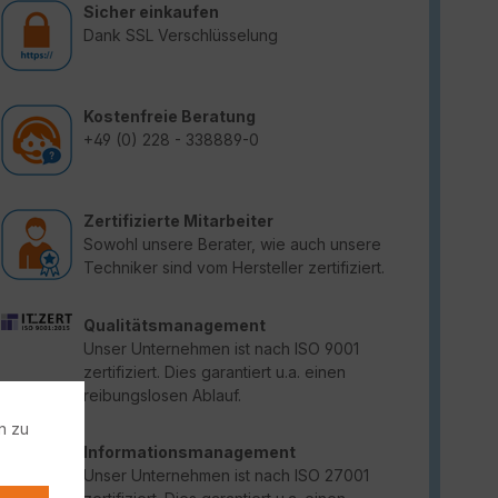
Sicher einkaufen
Dank SSL Verschlüsselung
Kostenfreie Beratung
+49 (0) 228 - 338889-0
Zertifizierte Mitarbeiter
Sowohl unsere Berater, wie auch unsere
Techniker sind vom Hersteller zertifiziert.
Qualitätsmanagement
Unser Unternehmen ist nach ISO 9001
zertifiziert. Dies garantiert u.a. einen
reibungslosen Ablauf.
n zu
Informationsmanagement
Unser Unternehmen ist nach ISO 27001