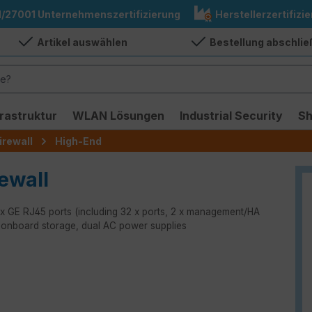
1/27001 Unternehmenszertifizierung
Herstellerzertifizie
Artikel auswählen
Bestellung abschli
frastruktur
WLAN Lösungen
Industrial Security
S
irewall
High-End
ewall
 x GE RJ45 ports (including 32 x ports, 2 x management/HA
onboard storage, dual AC power supplies