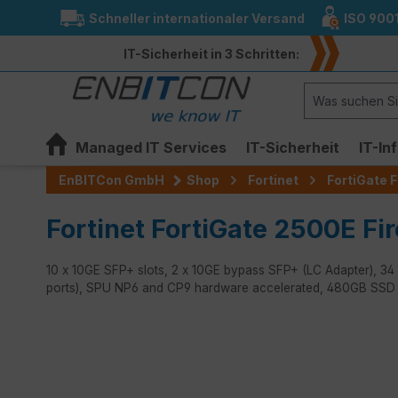
Schneller internationaler Versand
ISO 900
springen
Zur Hauptnavigation springen
IT-Sicherheit in 3 Schritten:
Managed IT Services
IT-Sicherheit
IT-In
EnBITCon GmbH
Shop
Fortinet
FortiGate F
Fortinet FortiGate 2500E Fir
10 x 10GE SFP+ slots, 2 x 10GE bypass SFP+ (LC Adapter), 34
ports), SPU NP6 and CP9 hardware accelerated, 480GB SSD 
Bildergalerie überspringen