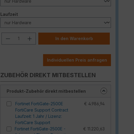
auswählen
Laufzeit
Produkt Anzahl: Gib den gewünschten W
In den Warenkorb
Individuellen Preis anfragen
ZUBEHÖR DIREKT MITBESTELLEN
Produkt-Zubehör direkt mitbestellen
Fortinet FortiGate-2500E
€ 4.986,94
FortiCare Support Contract
Laufzeit: 1 Jahr / Lizenz:
FortiCare Support
Fortinet FortiGate-2500E -
€ 11.220,63