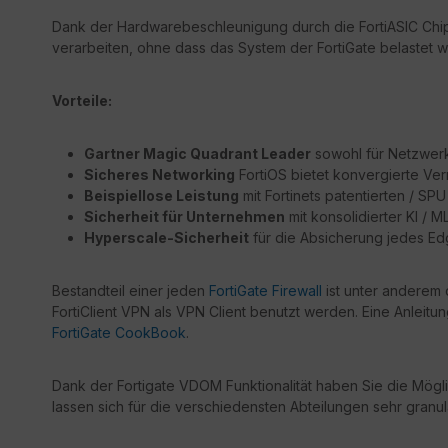
Dank der Hardwarebeschleunigung durch die FortiASIC Chips
verarbeiten, ohne dass das System der FortiGate belastet wi
Vorteile:
Gartner Magic Quadrant Leader
sowohl für Netzwerk 
Sicheres Networking
FortiOS bietet konvergierte Ver
Beispiellose Leistung
mit Fortinets patentierten / S
Sicherheit für Unternehmen
mit konsolidierter KI / 
Hyperscale-Sicherheit
für die Absicherung jedes E
Bestandteil einer jeden
FortiGate Firewall
ist unter anderem 
FortiClient VPN als VPN Client benutzt werden. Eine Anleitu
FortiGate CookBook
.
Dank der Fortigate VDOM Funktionalität haben Sie die Mögli
lassen sich für die verschiedensten Abteilungen sehr granul