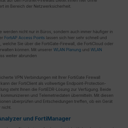
ität auf den Fortinet-Firewalls bietet Ihnen hier ohne
rt im Bereich der Netzwerksicherheit.
werden nicht nur in Büros, sondern auch immer häufiger in
der
FortiAP Access Points
lassen sich hier sehr schnell und
welche Sie über die FortiGate-Firewall, die FortiCloud oder
rwalten können. Mit unserer
WLAN Planung
und
WLAN
iss weiter abrunden
icherte VPN Verbindungen mit Ihrer FortiGate Firewall
 kann der FortiClient als vollwertige Endpoint-Protection-
ung steht Ihnen die FortiEDR-Lösung zur Verfügung. Beide
 kommunizieren und Telemetriedaten übermitteln. Mit diesen
ationen überprüfen und Entscheidungen treffen, ob ein Gerät
nicht.
Analyzer und FortiManager