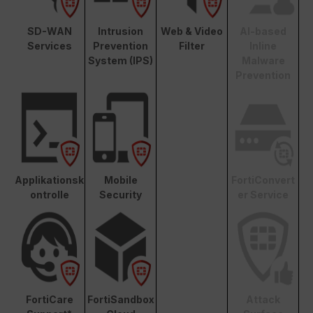
SD-WAN
Intrusion
Web & Video
AI-based
Services
Prevention
Filter
Inline
System (IPS)
Malware
Prevention
Applikationsk
Mobile
FortiConvert
ontrolle
Security
er Service
FortiCare
FortiSandbox
Attack