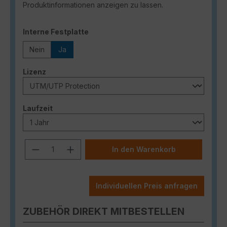
Produktinformationen anzeigen zu lassen.
auswählen
Interne Festplatte
Nein
Ja
auswählen
Lizenz
auswählen
Laufzeit
Produkt Anzahl: Gib den gewünschten
In den Warenkorb
Individuellen Preis anfragen
ZUBEHÖR DIREKT MITBESTELLEN