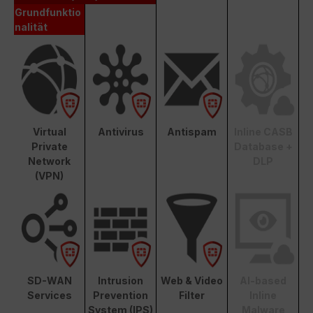
Grundfunktio
nalität
Virtual
Antivirus
Antispam
Inline CASB
Private
Database +
Network
DLP
(VPN)
SD-WAN
Intrusion
Web & Video
AI-based
Services
Prevention
Filter
Inline
System (IPS)
Malware