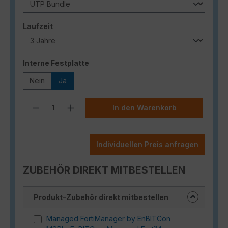
auswählen
Laufzeit
auswählen
Interne Festplatte
Nein
Ja
Produkt Anzahl: Gib den gewünschten
In den Warenkorb
Individuellen Preis anfragen
ZUBEHÖR DIREKT MITBESTELLEN
Produkt-Zubehör direkt mitbestellen
Managed FortiManager by EnBITCon