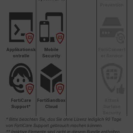
Prevention
Applikationsk
Mobile
FortiConvert
ontrolle
Security
er Service
FortiCare
FortiSandbox
Attack
Support*
Cloud
Surface
Security
* Bitte beachten Sie, das Sie ohne Lizenz lediglich 90 Tage
von FortiCare Support gebrauch machen können.
** Inaktive Elemente sind nicht in diesem Bundle enthalten.