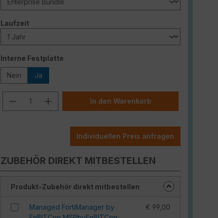
auswählen
Laufzeit
auswählen
Interne Festplatte
Nein
Ja
Produkt Anzahl: Gib den gewünschten W
In den Warenkorb
Individuellen Preis anfragen
ZUBEHÖR DIREKT MITBESTELLEN
Produkt-Zubehör direkt mitbestellen
Managed FortiManager by
€ 99,00
EnBITCon MSPbyEnBITCon: