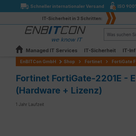
Schneller internationaler Versand
ISO 900
springen
Zur Hauptnavigation springen
IT-Sicherheit in 3 Schritten:
Managed IT Services
IT-Sicherheit
IT-In
EnBITCon GmbH
Shop
Fortinet
FortiGate F
Fortinet FortiGate-2201E - 
(Hardware + Lizenz)
1 Jahr Laufzeit
Bildergalerie überspringen