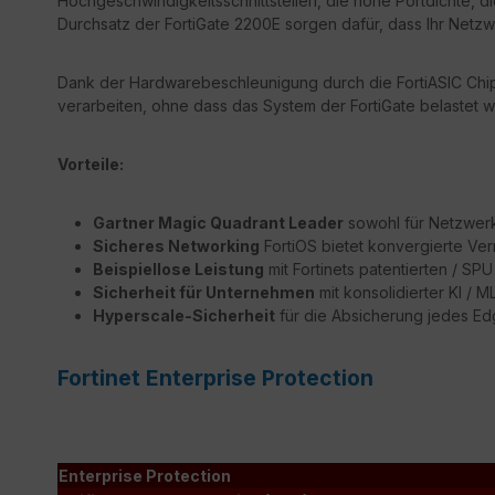
Hochgeschwindigkeitsschnittstellen, die hohe Portdichte, d
Durchsatz der FortiGate 2200E sorgen dafür, dass Ihr Netzwe
Dank der Hardwarebeschleunigung durch die FortiASIC Chips
verarbeiten, ohne dass das System der FortiGate belastet wi
Vorteile:
Gartner Magic Quadrant Leader
sowohl für Netzwerk 
Sicheres Networking
FortiOS bietet konvergierte Ver
Beispiellose Leistung
mit Fortinets patentierten / S
Sicherheit für Unternehmen
mit konsolidierter KI / 
Hyperscale-Sicherheit
für die Absicherung jedes E
Fortinet Enterprise Protection
Enterprise Protection