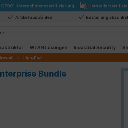
1/27001 Unternehmenszertifizierung
Herstellerzertifizie
Artikel auswählen
Bestellung abschli
frastruktur
WLAN Lösungen
Industrial Security
S
irewall
High-End
Enterprise Bundle