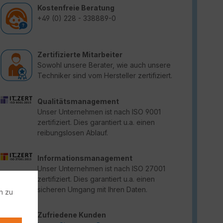
Kostenfreie Beratung
+49 (0) 228 - 338889-0
Zertifizierte Mitarbeiter
Sowohl unsere Berater, wie auch unsere
Techniker sind vom Hersteller zertifiziert.
Qualitätsmanagement
Unser Unternehmen ist nach ISO 9001
zertifiziert. Dies garantiert u.a. einen
reibungslosen Ablauf.
Informationsmanagement
Unser Unternehmen ist nach ISO 27001
zertifiziert. Dies garantiert u.a. einen
sicheren Umgang mit Ihren Daten.
n zu
Zufriedene Kunden