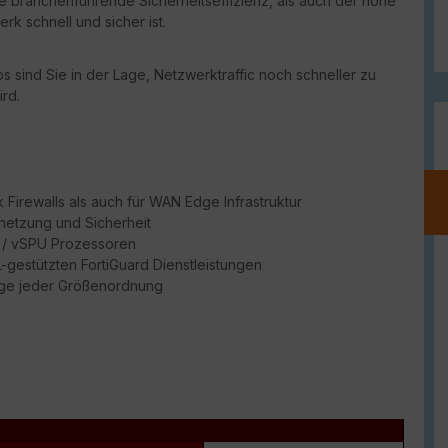
ie branchenführende Sicherheitseffizienz, als auch der hohe
rk schnell und sicher ist.
 sind Sie in der Lage, Netzwerktraffic noch schneller zu
rd.
Firewalls als auch für WAN Edge Infrastruktur
netzung und Sicherheit
PU / vSPU Prozessoren
ML-gestützten FortiGuard Dienstleistungen
dge jeder Größenordnung