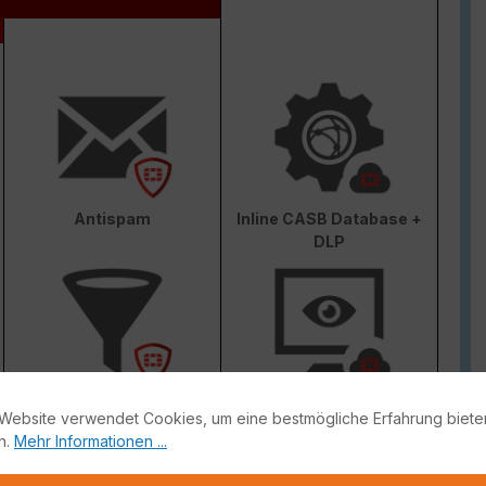
Antispam
Inline CASB Database +
DLP
Web & Video Filter
AI-based Inline Malware
Website verwendet Cookies, um eine bestmögliche Erfahrung biete
Prevention
n.
Mehr Informationen ...