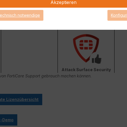
Akzeptieren
technisch notwendige
Konfigur
FortiConverter Service
Attack Surface Security
ge von FortiCare Support gebrauch machen können.
ate Lizenzübersicht
ve-Demo