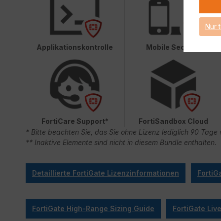
Nur 
Applikationskontrolle
Mobile Security
FortiCare Support*
FortiSandbox Cloud
* Bitte beachten Sie, das Sie ohne Lizenz lediglich 90 Ta
** Inaktive Elemente sind nicht in diesem Bundle enthalten.
Detaillierte FortiGate Lizenzinformationen
FortiG
FortiGate High-Range Sizing Guide
FortiGate Li