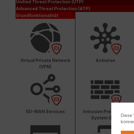
Unified Threat Protection (UTP)
Advanced Threat Protection (ATP)
Grundfunktionalität
Virtual Private Network
Antivirus
(VPN)
SD-WAN Services
Intrusion Prevention
Diese 
System (IPS)
könne