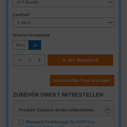
auswählen
Laufzeit
auswählen
Interne Festplatte
Nein
Ja
Produkt Anzahl: Gib den gewünschten
In den Warenkorb
Individuellen Preis anfragen
ZUBEHÖR DIREKT MITBESTELLEN
Produkt-Zubehör direkt mitbestellen
Managed FortiManager by EnBITCon