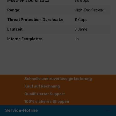
IPsec-VPN Durchsatz:
98 Gbps
Range:
High-End Firewall
Threat Protection-Durchsatz:
11 Gbps
Laufzeit:
3 Jahre
Interne Festplatte:
Ja
Schnelle und zuverlässige Lieferung
Kauf auf Rechnung
Qualifizierter Support
100% sicheres Shoppen
Service-Hotline