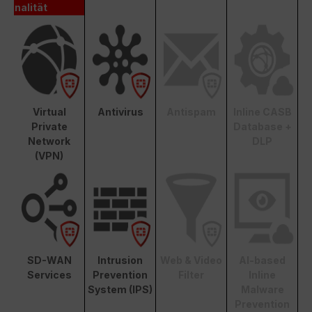
nalität
Virtual
Antivirus
Antispam
Inline CASB
Private
Database +
Network
DLP
(VPN)
SD-WAN
Intrusion
Web & Video
AI-based
Services
Prevention
Filter
Inline
System (IPS)
Malware
Prevention